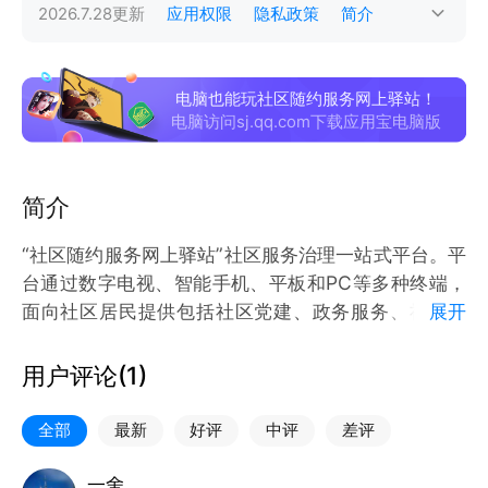
2026.7.28
更新
应用权限
隐私政策
简介
电脑也能玩社区随约服务网上驿站！
电脑访问sj.qq.com下载应用宝电脑版
简介
“社区随约服务网上驿站”社区服务治理一站式平台。平
台通过数字电视、智能手机、平板和PC等多种终端，
面向社区居民提供包括社区党建、政务服务、社工服
展开
务、社区养老、社区公益、社区便民等一站式社区服
务，以满足社区居民对社区公共服务和其他社会服务的
用户评论(
1
)
全方位需求。
全部
最新
好评
中评
差评
一舍