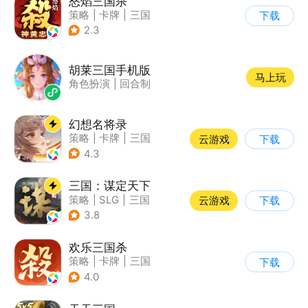
怒焰三国杀
策略
|
卡牌
|
三国
下载
|
三国杀
2.3
胡莱三国手机版
马上玩
角色扮演
|
回合制
幻想名将录
策略
|
卡牌
|
三国
云游戏
下载
|
中国风
4.3
三国：谋定天下
策略
|
SLG
|
三国
云游戏
下载
|
中国风
3.8
欢乐三国杀
策略
|
卡牌
|
三国
下载
|
三国杀
4.0