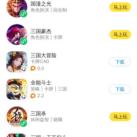
国漫之光
马上玩
角色扮演
|
回合制
三国豪杰
马上玩
角色扮演
|
卡牌
三国大冒险
卡牌CAG
下载
0.0
全能斗士
策略
|
卡牌
|
三国
下载
|
萌系
2.2
三国杀
马上玩
休闲益智
|
烧脑