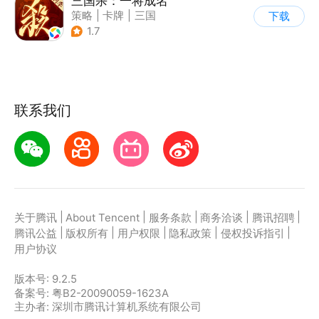
三国杀：一将成名
策略
|
卡牌
|
三国
下载
|
三国杀
1.7
联系我们
|
|
|
|
|
关于腾讯
About Tencent
服务条款
商务洽谈
腾讯招聘
|
|
|
|
|
腾讯公益
版权所有
用户权限
隐私政策
侵权投诉指引
用户协议
版本号:
9.2.5
备案号: 粤B2-20090059-1623A
主办者: 深圳市腾讯计算机系统有限公司