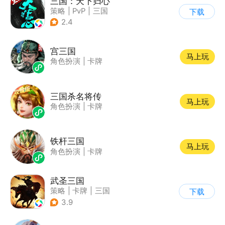
三国：天下归心
策略
|
PvP
|
三国
下载
|
SLG
2.4
宫三国
马上玩
角色扮演
|
卡牌
三国杀名将传
马上玩
角色扮演
|
卡牌
铁杆三国
马上玩
角色扮演
|
卡牌
武圣三国
策略
|
卡牌
|
三国
下载
|
中国风
3.9