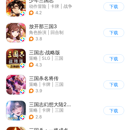
少年三国志
动作冒险
|
卡牌
|
战争
下载
|
少年三国志
4.2
放开那三国3
角色扮演
|
回合制
下载
|
三国
|
动漫
3.8
三国志·战略版
策略
|
SLG
|
三国
下载
|
三国志
4.3
三国杀名将传
策略
|
卡牌
|
三国
下载
|
Q版
3.9
三国志幻想大陆2：枭之歌
策略
|
卡牌
|
三国
下载
|
剧情
2.8