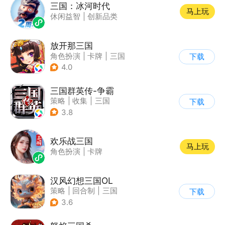
三国：冰河时代
马上玩
休闲益智
|
创新品类
放开那三国
角色扮演
|
卡牌
|
三国
下载
|
Q版
4.0
三国群英传-争霸
策略
|
收集
|
三国
下载
|
千人同屏
3.8
欢乐战三国
马上玩
角色扮演
|
卡牌
汉风幻想三国OL
策略
|
回合制
|
三国
下载
|
中国风
3.6