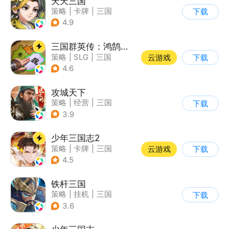
天天三国
策略
|
卡牌
|
三国
下载
|
Q版
4.9
三国群英传：鸿鹄霸业
策略
|
SLG
|
三国
云游戏
下载
|
自由交易
4.6
攻城天下
策略
|
经营
|
三国
下载
|
千人同屏
3.9
少年三国志2
策略
|
卡牌
|
三国
云游戏
下载
|
少年三国志
4.5
铁杆三国
策略
|
挂机
|
三国
下载
|
中国风
3.6