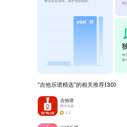
腾讯安全加持，保护你的隐私
给
独
账
“吉他乐谱精选”的相关推荐(30)
吉他谱
西洋乐器
3.3