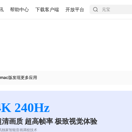
讯
帮助中心
下载客户端
开放平台
mac版发现更多应用
4K 240Hz
超清画质 超高帧率 极致视觉体验
讯独家智能音画调校技术