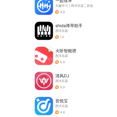
一起练琴
兴趣学习
|
西洋乐器
|
其他
4.8
shida弹琴助手
西洋乐器
1.0
火听智能谱
西洋乐器
0.0
清风DJ
西洋乐器
0.0
音悦宝
西洋乐器
4.8