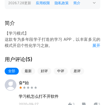
2026.7.28
更新
应用权限
隐私政策
简介
简介
【学习模式】
这款专为多年段学子打造的学习 APP，以丰富多元的
模式开启个性化学习之旅。
展开
全面覆盖多样学习模式，既涵盖全学科知识体系，又注
重综合素质培育。
用户评论(
5
)
【学习功能】
全部
最新
好评
中评
差评
线上云课堂：线上数字化课堂高效学习
线下精品课：线下白板块数字化课堂
奋*始
【功能特点】
学习机怎么打不开软件
●分阶内容：科学分龄选取校内外资源，适配各阶段学
2020-09-27
3
3