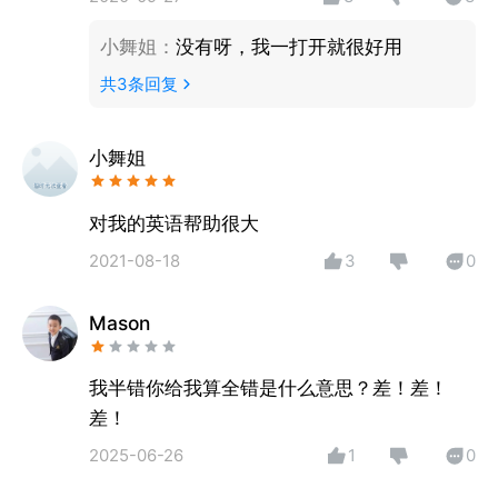
子，稳步推进学习。
●全科覆盖：精准囊括全学科书籍，持续更新，知识无
小舞姐
：
没有呀，我一打开就很好用
边界。
共
3
条回复
●场景闭环：预习、学习、复习衔接成环，螺旋上升，
满足日常、冲刺、拓展等不同需求。
●高效体验：精准定位，高效练习复习，省时省力，效
小舞姐
果显著。
●AI 助力：精准推送个性化内容，营造专注学习环
对我的英语帮助很大
境，智能陪伴监督。
2021-08-18
3
0
Mason
我半错你给我算全错是什么意思？差！差！
差！
2025-06-26
1
0