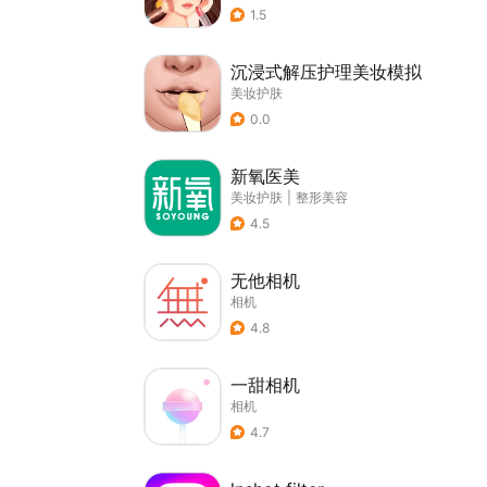
1.5
沉浸式解压护理美妆模拟
美妆护肤
0.0
新氧医美
美妆护肤
|
整形美容
4.5
无他相机
相机
4.8
一甜相机
相机
4.7