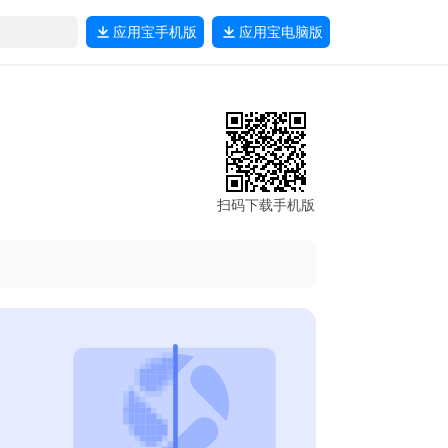
应用宝
手机版
应用宝
电脑版
扫码下载手机版