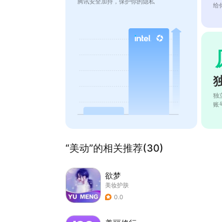
腾讯安全加持，保护你的隐私
给
独
账
“美动”的相关推荐(30)
欲梦
美妆护肤
0.0