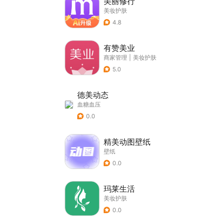
美丽修行
美妆护肤
4.8
有赞美业
商家管理
|
美妆护肤
5.0
德美动态
血糖血压
0.0
精美动图壁纸
壁纸
0.0
玛莱生活
美妆护肤
0.0