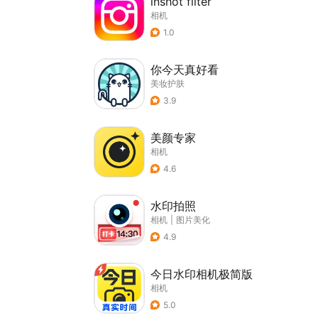
lnshot filter
相机
1.0
你今天真好看
美妆护肤
3.9
美颜专家
相机
4.6
水印拍照
相机
|
图片美化
4.9
今日水印相机极简版
相机
5.0