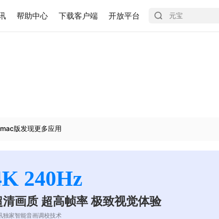
讯
帮助中心
下载客户端
开放平台
mac版发现更多应用
4K 240Hz
超清画质 超高帧率 极致视觉体验
讯独家智能音画调校技术