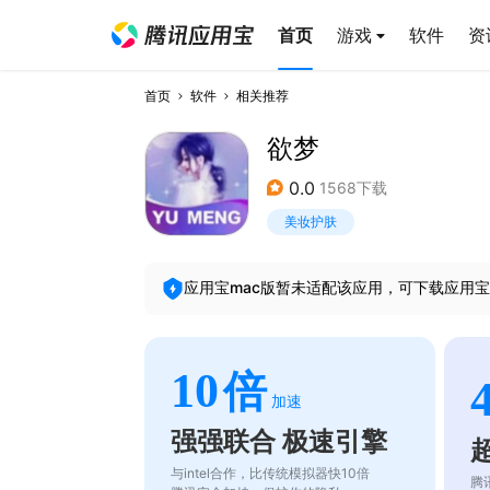
首页
游戏
软件
资
首页
软件
相关推荐
欲梦
0.0
1568下载
美妆护肤
应用宝mac版暂未适配该应用，可下载应用宝
10
倍
加速
强强联合 极速引擎
与intel合作，比传统模拟器快10倍
腾