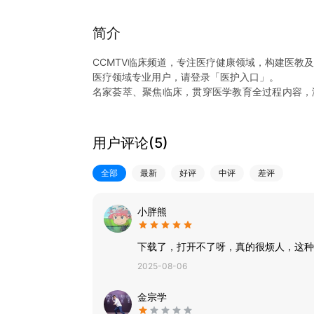
简介
CCMTV临床频道，专注医疗健康领域，构建医教
医疗领域专业用户，请登录「医护入口」。
名家荟萃、聚焦临床，贯穿医学教育全过程内容，
学社区等，是医护工作者的学习、交流工具。
大众用户，请登录「大众入口」。
疾病早筛、规范化诊疗、院外健康管理等，围绕疾
用户评论(
5
)
内容，提升大众自我健康管理意识。
【核心服务】
全部
最新
好评
中评
差评
-「手术演示」：一线专家展示手术演示，提供疑难
-「病例讨论」：知名专家展示经典治疗方案，推
-「 IP 打造」：个人入驻，开通账号，上传作品
小胖熊
-「医学社区」：病例交流、值夜班、求职招聘各类
-「医学会议」：直播与转播国内外前沿医学会议，
下载了，打开不了呀，真的很烦人，这种
-「名家视角」：有观点、有态度、有深度、有价值
2025-08-06
【联系我们】
我们期待您的反馈：
金宗学
进入CCMTV临床频道App-＞我的-＞设置-＞ 帮助与