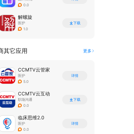
0.0
解螺旋
医护
下载
1.0
商其它应用
更多
CCMTV云管家
医护
详情
5.0
CCMTV云互动
职场沟通
下载
0.0
临床思维2.0
医护
详情
0.0