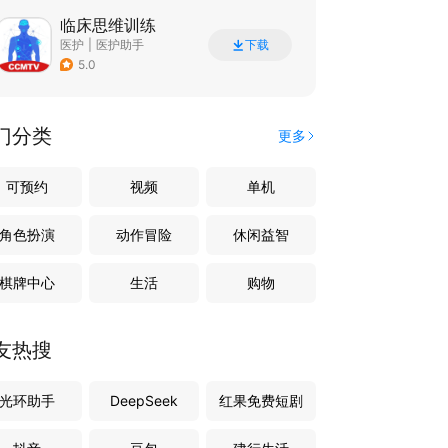
临床思维训练
医护
|
医护助手
下载
5.0
门分类
更多
可预约
视频
单机
角色扮演
动作冒险
休闲益智
棋牌中心
生活
购物
友热搜
光环助手
DeepSeek
红果免费短剧