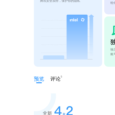
腾讯安全加持，保护你的隐私
给
独
账
5
预览
评论