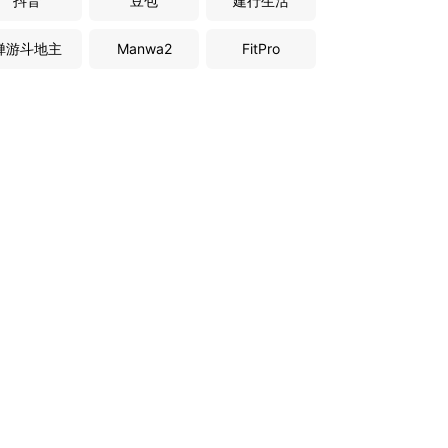
抖音
豆包
建行生活
禅游斗地主
Manwa2
FitPro