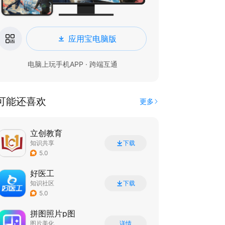
应用宝电脑版
电脑上玩手机APP · 跨端互通
可能还喜欢
更多
立创教育
知识共享
下载
5.0
好医工
知识社区
下载
5.0
拼图照片p图
图片美化
详情