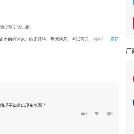
及诊疗数字化生态。
涵盖病例讨论、临床经验、手术演示、考试晋升、指南用药、医
展开
厂
病诊疗全流程，聚焦院外健康场景，集合各领域专家共建的科普
手术成功案例。
广规范化治疗理念。
，分享观点，打造影响力。
话题社区讨论。
及时深度报道。
情况不知道出现多少回了
的访谈类节目。
1
0
反馈，联系我们。或直接发送邮箱 ccmtv@ccmtv.cn 。