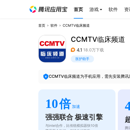
首页
游戏
软件
资
首页
软件
CCMTV临床频道
CCMTV临床频道
4.1
18.0万下载
医护助手
CCMTV临床频道
为手机应用，需先安装腾讯
10
倍
加速
强强联合 极速引擎
与intel合作，比传统模拟器快10倍
腾