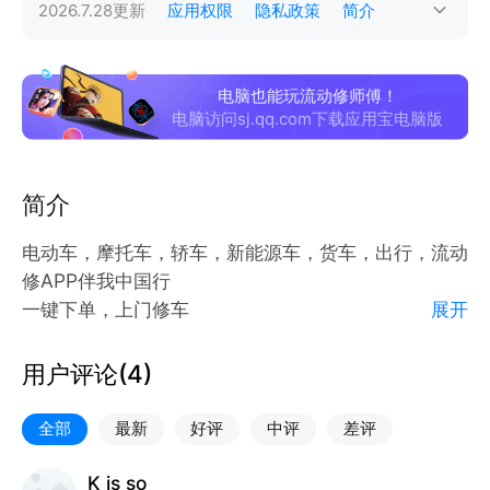
2026.7.28
更新
应用权限
隐私政策
简介
电脑也能玩流动修师傅！
电脑访问sj.qq.com下载应用宝电脑版
简介
电动车，摩托车，轿车，新能源车，货车，出行，流动
修APP伴我中国行
一键下单，上门修车
展开
附近师傅5分钟到达
你出价格，师傅接单，你的满意是我们流动修师傅的追
用户评论(
4
)
求！
全部
最新
好评
中评
差评
K is so