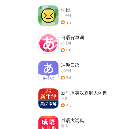
识日
小语种
3.8
日语背单词
小语种
5.0
冲鸭日语
小语种
5.3
新牛津英汉双解大词典
词典
4.0
成语大词典
词典