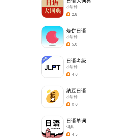
日语大词典
小语种
2.8
烧饼日语
小语种
5.0
日语考级
小语种
4.6
纳豆日语
小语种
0.0
日语单词
词典
4.5