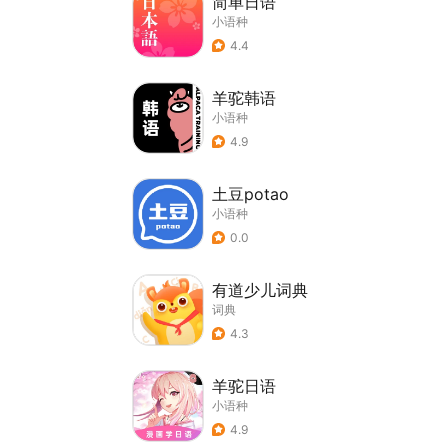
简单日语
小语种
4.4
羊驼韩语
小语种
4.9
土豆potao
小语种
0.0
有道少儿词典
词典
4.3
羊驼日语
小语种
4.9