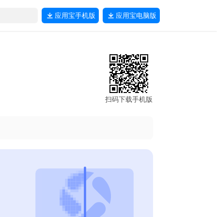
应用宝
手机版
应用宝
电脑版
扫码下载手机版