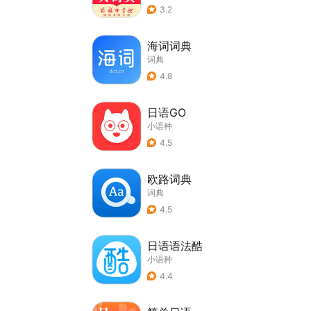
3.2
海词词典
词典
4.8
日语GO
小语种
4.5
欧路词典
词典
4.5
日语语法酷
小语种
4.4