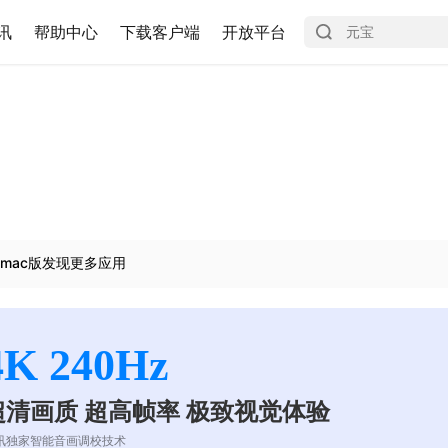
讯
帮助中心
下载客户端
开放平台
mac版发现更多应用
4K 240Hz
超清画质 超高帧率 极致视觉体验
讯独家智能音画调校技术