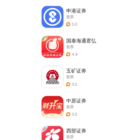
申港证券
股票
5.0
国泰海通君弘
股票
4.9
五矿证券
股票
5.0
中原证券
股票
5.0
西部证券
股票