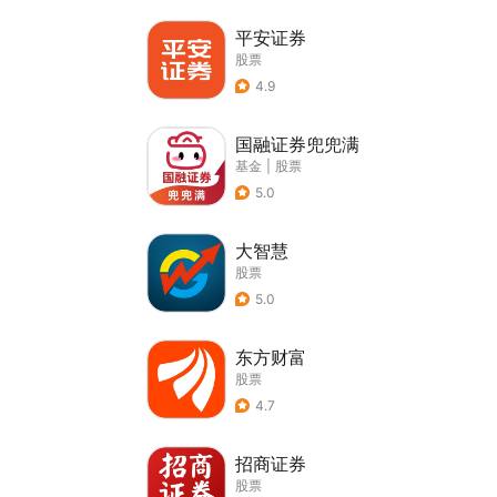
平安证券
股票
4.9
国融证券兜兜满
基金
|
股票
5.0
大智慧
股票
5.0
东方财富
股票
4.7
招商证券
股票