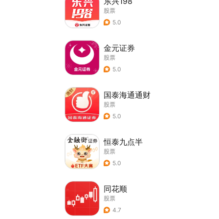
东兴198
股票
5.0
金元证券
股票
5.0
国泰海通通财
股票
5.0
恒泰九点半
股票
5.0
同花顺
股票
4.7