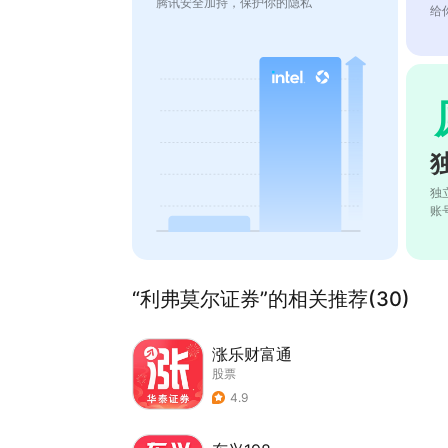
腾讯安全加持，保护你的隐私
给
独
账
“利弗莫尔证券”的相关推荐(30)
涨乐财富通
股票
4.9