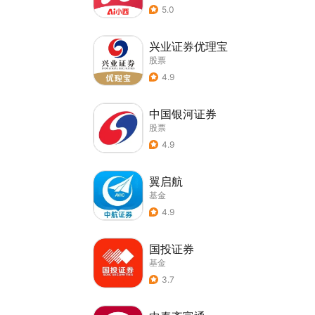
5.0
兴业证券优理宝
股票
4.9
中国银河证券
股票
4.9
翼启航
基金
4.9
国投证券
基金
3.7