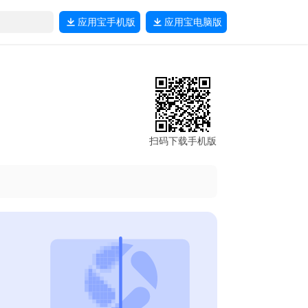
应用宝
手机版
应用宝
电脑版
扫码下载手机版