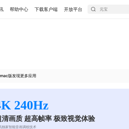
讯
帮助中心
下载客户端
开放平台
mac版发现更多应用
4K 240Hz
超清画质 超高帧率 极致视觉体验
讯独家智能音画调校技术