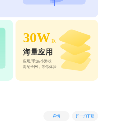
30W
款
海量应用
应用/手游/小游戏
海纳全网，等你体验
扫一扫下载
详情