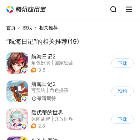
首页
游戏
相关推荐
“航海日记”的相关推荐(19)
航海日记2
角色扮演
|
国家经营
下载
|
冒险
|
航海
3.6
航海日记2
可预约
|
角色扮演
预约
|
国家经营
|
冒险
敬请期待
碧优蒂的世界
休闲益智
|
开放世界
下载
|
Q版
|
捏脸
2.8