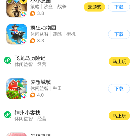
小小蚁国
策略
|
沙盒
|
战争
云游戏
下载
|
写实
3.8
疯狂动物园
休闲益智
|
跑酷
|
街机
下载
|
像素风
3.3
飞龙岛历险记
马上玩
休闲益智
|
经营
梦想城镇
休闲益智
|
种田
下载
|
田园生活
|
中国风
4.0
神州小客栈
马上玩
休闲益智
|
经营