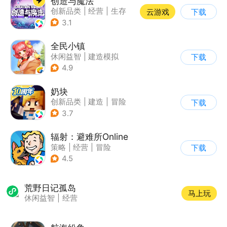
创造与魔法
创新品类
|
经营
|
生存
云游戏
下载
|
开放世界
3.1
全民小镇
休闲益智
|
建造模拟
下载
|
卡通
|
腾讯
4.9
奶块
创新品类
|
建造
|
冒险
下载
|
开放世界
3.7
辐射：避难所Online
策略
|
经营
|
冒险
下载
|
辐射
4.5
荒野日记孤岛
马上玩
休闲益智
|
经营