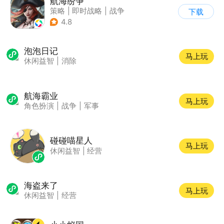
航海纷争
策略
|
即时战略
|
战争
下载
|
航海
4.8
泡泡日记
马上玩
休闲益智
|
消除
航海霸业
马上玩
角色扮演
|
战争
|
军事
碰碰喵星人
马上玩
休闲益智
|
经营
海盗来了
马上玩
休闲益智
|
经营