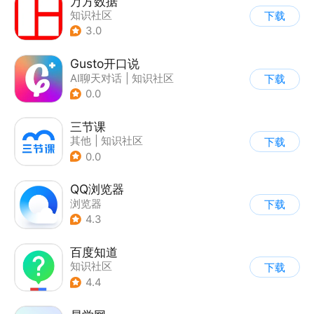
万方数据
知识社区
下载
3.0
Gusto开口说
AI聊天对话
|
知识社区
下载
|
英语学习
0.0
三节课
其他
|
知识社区
下载
0.0
QQ浏览器
浏览器
下载
4.3
百度知道
知识社区
下载
4.4