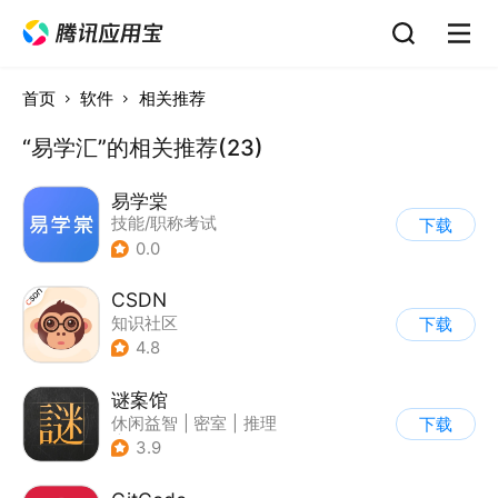
首页
软件
相关推荐
“易学汇”的相关推荐(23)
易学棠
技能/职称考试
下载
0.0
CSDN
知识社区
下载
4.8
谜案馆
休闲益智
|
密室
|
推理
下载
|
密室逃脱
3.9