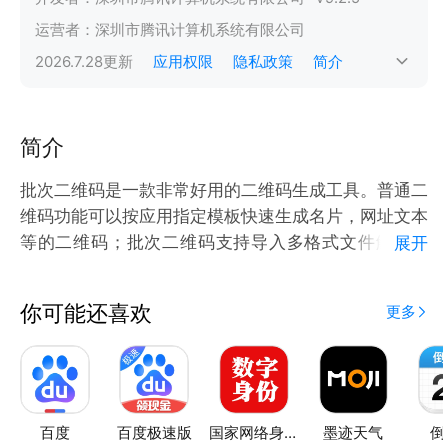
运营者：
深圳市腾讯计算机系统有限公司
2026.7.28
更新
应用权限
隐私政策
简介
简介
批次二维码是一款非常好用的二维码生成工具。普通二
维码功能可以按应用指定模板快速生成名片，网址文本
等的二维码；批次二维码支持导入多格式文件解析内
展开
容，再根据分割符批次地生成二维码，减少非必要的重
复工作。首页的历史二维码可以查看搜索以往二维码，
你可能还喜欢
更多
百度
百度极速版
国家网络身份认证
墨迹天气
倒