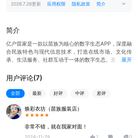
2026.7.28
更新
应用权限
隐私政策
简介
简介
亿户苗家是一款以苗族为核心的数字生态APP，深度融
合民族特色与现代信息技术，打造在线市场、文化传
承、生活服务、社群互动于一体的数字生态。无论您是
展开
商家、消费者，还是民族文化爱好者，都能在这里体验
原汁原味的苗家生活方式，探索千年文化的当代魅力！
用户评论(
7
)
让世界听见苗族的声音，感受传统与未来的交汇之美！
全部
最新
好评
中评
差评
焕彩衣坊（苗族服装店）
非常不错，就在我家对面！
2024-11-29
2
0