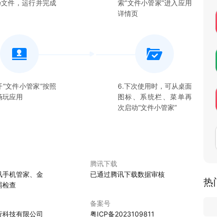
xe文件，运行并完成
索“
文件小管家
”进入应用
保您对于文件的管理更加高效。
详情页
趣。无论您是普通用户还是对文件管理有更高要求的专业人士，
体验文件管理的全
开“
文件小管家
”按照
6.下次使用时，可从桌面
畅玩应用
图标、系统栏、菜单再
次启动“
文件小管家
”
腾讯下载
讯手机管家、金
已通过腾讯下载数据审核
热
霸检查
备案号
行科技有限公司
粤ICP备2023109811