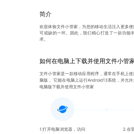
简介
欢迎体验文件小管家，为您的移动生活注入更多便
可或缺的一环。因此，我们精心打造了一款功能
求。
独特功能亮点：
全方位浏览体验： 通过直观的界面，您可以轻松
如何在电脑上下载并使用
文件小管
漏任何角落。
文件小管家
是一款移动应用程序，通常在手机上使
智能搜索引擎： 强大的搜索功能帮助您秒速定位
脑版， 它能在电脑上运行Android13系统，并允
电脑版下载并使用
文件小管家
实时文件编辑： 在不离开应用的情况下，支持多
FTP文件传输： 随时随地通过FTP协议进行高
件。
个性化定制选项： 满足您对文件管理器外观和功
文件管理乐园。
1.打开电脑浏览器，访问
2.