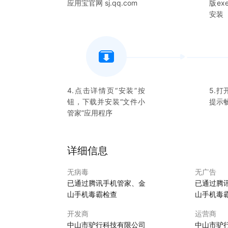
应用宝官网 sj.qq.com
版e
强大的压缩解压功能： 快速处理各类压缩文件，确
安装
我们的目标是让文件管理变得更加直观、高效和有
我们的文件管理器都是您理想的选择。赶快下载，
4.点击详情页“安装”按
5.打
钮，下载并安装“
文件小
提示
管家
”应用程序
详细信息
无病毒
无广告
已通过腾讯手机管家、金
已通过腾
山手机毒霸检查
山手机毒
开发商
运营商
中山市驴行科技有限公司
中山市驴