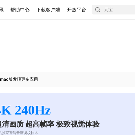
讯
帮助中心
下载客户端
开放平台
mac版发现更多应用
4K 240Hz
超清画质 超高帧率 极致视觉体验
讯独家智能音画调校技术