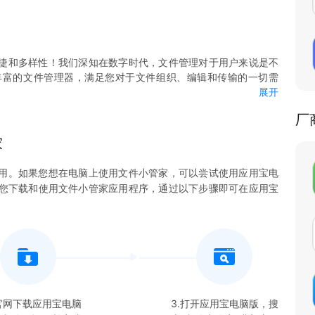
捷和多样性！我们深知在数字时代，文件管理对于用户来说是不
丰富的文件管理器，满足您对于文件组织、编辑和传输的一切需
展开
厂
访问手机内的各类文件，从照片、音频到应用数据，一览尽览，不
家
用。如果您想在电脑上使用
文件小管家
，可以尝试使用应用宝电
所需文件，不再为繁琐的文件查找而浪费时间。
许您下载和使用
文件小管家
应用程序，通过以下步骤即可在应用宝
种文本文件的实时编辑，让您能够随时随地进行内容修改。
速文件传输，实现设备之间的零距离连接，方便快捷地分享您的文
能的个性化需求，自由调整界面主题、排序方式，打造专属于您的
在官网下载应用宝电脑
3.打开应用宝电脑版，搜