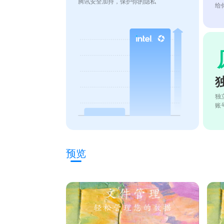
腾讯安全加持，保护你的隐私
给
独
账
预览