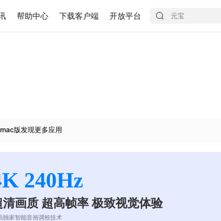
讯
帮助中心
下载客户端
开放平台
mac版发现更多应用
4K 240Hz
超清画质 超高帧率 极致视觉体验
讯独家智能音画调校技术