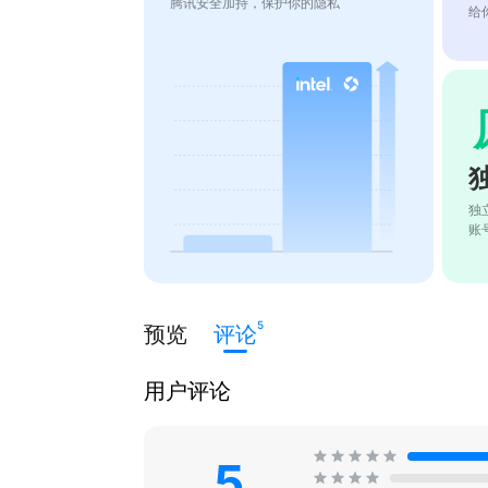
腾讯安全加持，保护你的隐私
给
独
账
5
预览
评论
用户评论
5