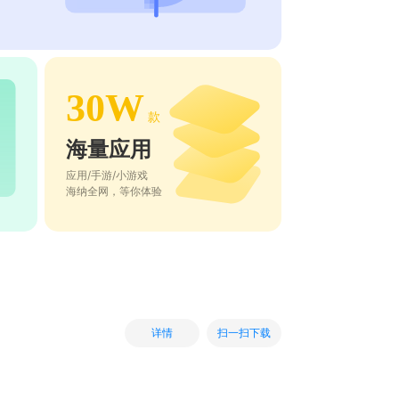
30W
款
海量应用
应用/手游/小游戏
海纳全网，等你体验
扫一扫下载
详情