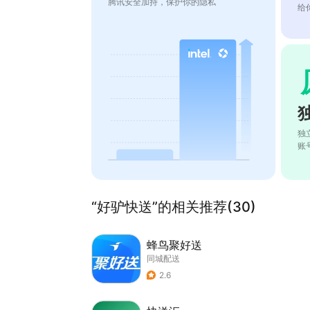
腾讯安全加持，保护你的隐私
给
独
账
“好驴快送”的相关推荐(30)
蜂鸟聚好送
同城配送
2.6