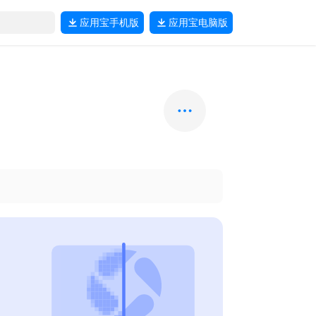
应用宝
手机版
应用宝
电脑版