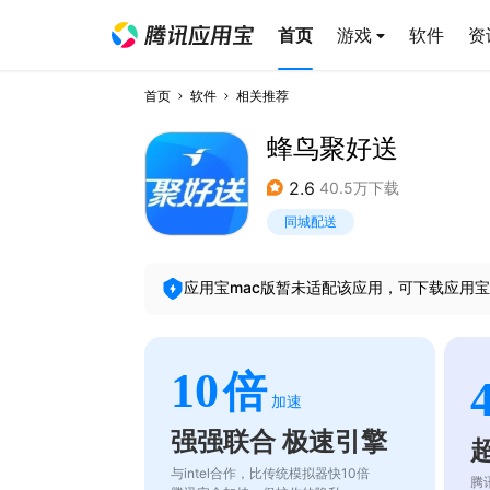
首页
游戏
软件
资
首页
软件
相关推荐
蜂鸟聚好送
2.6
40.5万下载
同城配送
应用宝mac版暂未适配该应用，可下载应用宝
10
倍
加速
强强联合 极速引擎
与intel合作，比传统模拟器快10倍
腾