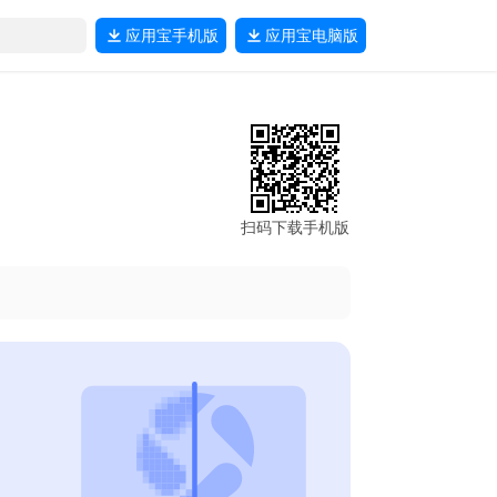
应用宝
手机版
应用宝
电脑版
扫码下载手机版