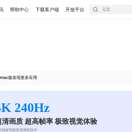
讯
帮助中心
下载客户端
开放平台
mac版发现更多应用
4K 240Hz
超清画质 超高帧率 极致视觉体验
讯独家智能音画调校技术