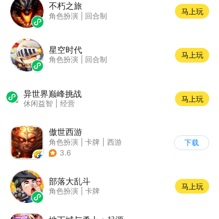
不朽之旅
马上玩
角色扮演
|
回合制
星空时代
马上玩
角色扮演
|
回合制
异世界巅峰挑战
马上玩
休闲益智
|
经营
傲世西游
角色扮演
|
卡牌
|
西游
下载
|
卡通
3.6
部落大乱斗
马上玩
角色扮演
|
卡牌