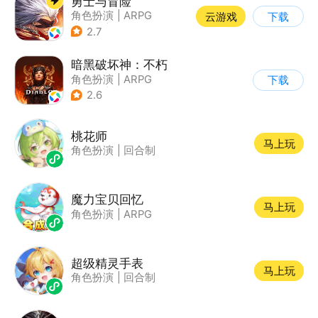
勇士与冒险
角色扮演
|
ARPG
云游戏
下载
|
冒险
|
热血
2.7
暗黑破坏神：不朽
角色扮演
|
ARPG
下载
|
奇幻
|
暗黑破坏神
2.6
桃花师
马上玩
角色扮演
|
回合制
魔力宝贝回忆
马上玩
角色扮演
|
ARPG
超级精灵手表
马上玩
角色扮演
|
回合制