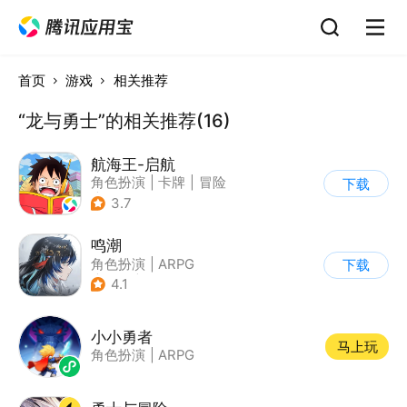
首页
游戏
相关推荐
“龙与勇士”的相关推荐(16)
航海王-启航
角色扮演
|
卡牌
|
冒险
下载
|
海贼王
3.7
鸣潮
角色扮演
|
ARPG
下载
|
冒险
|
开放世界
4.1
小小勇者
马上玩
角色扮演
|
ARPG