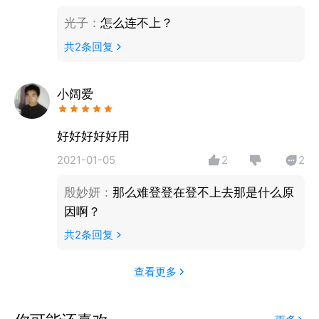
光子
：
怎么连不上？
共
2
条回复
小阔爱
好好好好好用
2021-01-05
2
2
殷妙妍
：
那么难登登在登不上去那是什么原
因啊？
共
2
条回复
查看更多