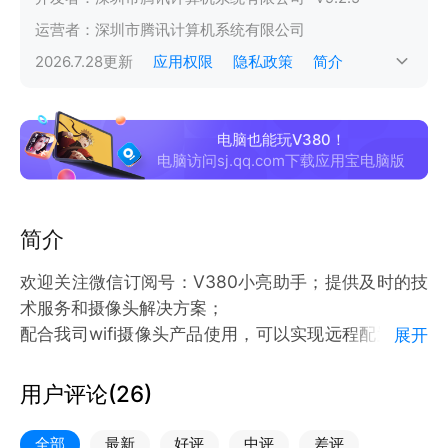
运营者：
深圳市腾讯计算机系统有限公司
2026.7.28
更新
应用权限
隐私政策
简介
电脑也能玩V380！
电脑访问sj.qq.com下载应用宝电脑版
简介
欢迎关注微信订阅号：V380小亮助手；提供及时的技
术服务和摄像头解决方案；
配合我司wifi摄像头产品使用，可以实现远程配置摄像
展开
头，可以远程观看，远程回放；就是你家的安全管家！
用户评论(
26
)
V380是一款新一代智能家居云摄像机的免费应用程
序，可轻松实现远程视频监控和管理。
全部
最新
好评
中评
差评