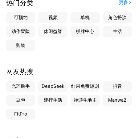
热门分类
更多
可预约
视频
单机
角色扮演
动作冒险
休闲益智
棋牌中心
生活
购物
网友热搜
光环助手
DeepSeek
红果免费短剧
抖音
豆包
建行生活
禅游斗地主
Manwa2
FitPro