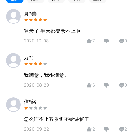
1、通过本软件可以随时随地查看流程的实时视频。
真*善
2、支持远程云台控制，通过触摸屏幕操作进行摄像机
方向转动。
登录了 半天都登录不上啊
3、支持网络现场音频监听。
2020-10-08
7
0
4、支持网络远程录像回放和图像抓拍。
5、支持现场移动侦测报警，并保存服务器进行查看。
万*）
我满意，我很满意。
2020-08-29
6
0
信*络
怎么连不上客服也不给讲解了
2020-09-22
2
2