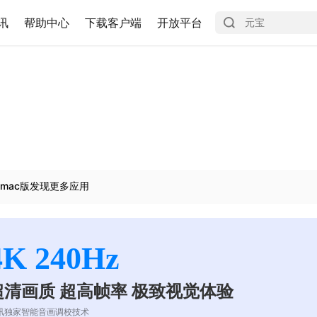
讯
帮助中心
下载客户端
开放平台
mac版发现更多应用
4K 240Hz
超清画质 超高帧率 极致视觉体验
讯独家智能音画调校技术