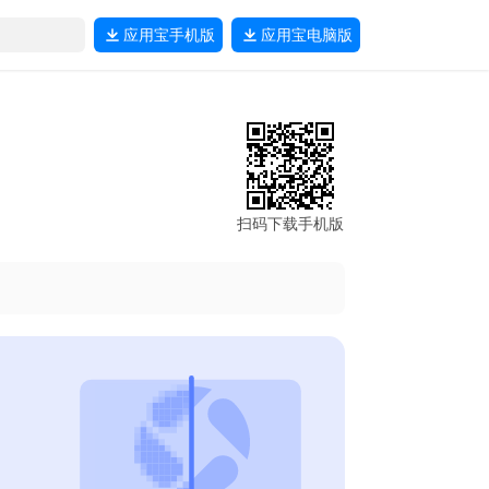
应用宝
手机版
应用宝
电脑版
扫码下载手机版