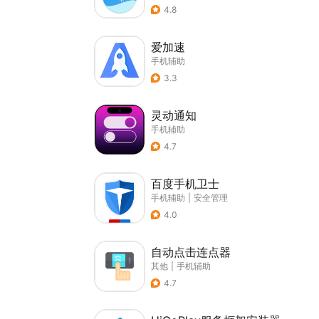
4.8
爱加速
手机辅助
3.3
灵动通知
手机辅助
4.7
百度手机卫士
手机辅助
|
安全管理
4.0
自动点击连点器
其他
|
手机辅助
4.7