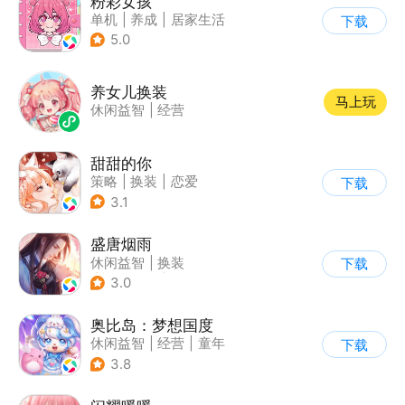
粉彩女孩
单机
|
养成
|
居家生活
下载
|
女性向
5.0
养女儿换装
马上玩
休闲益智
|
经营
甜甜的你
策略
|
换装
|
恋爱
下载
|
乙女
3.1
盛唐烟雨
休闲益智
|
换装
下载
|
架空历史
|
剧情
3.0
奥比岛：梦想国度
休闲益智
|
经营
|
童年
下载
|
萌系
3.8