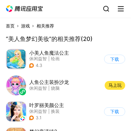
首页
游戏
相关推荐
“美人鱼梦幻美妆”的相关推荐(20)
小美人鱼魔法公主
休闲益智
|
绘画
下载
|
儿童游戏
|
填色
4.3
人鱼公主装扮沙龙
马上玩
休闲益智
|
烧脑
叶罗丽美颜公主
休闲益智
|
换装
下载
|
动漫改编
3.1
|
精灵梦叶罗丽