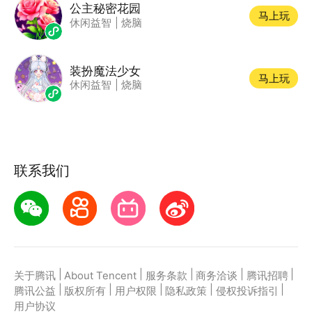
公主秘密花园
马上玩
休闲益智
|
烧脑
装扮魔法少女
马上玩
休闲益智
|
烧脑
联系我们
|
|
|
|
|
关于腾讯
About Tencent
服务条款
商务洽谈
腾讯招聘
|
|
|
|
|
腾讯公益
版权所有
用户权限
隐私政策
侵权投诉指引
用户协议