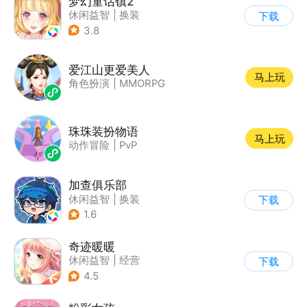
梦幻童话镇2
休闲益智
|
换装
下载
|
女性向
|
二次元
3.8
爱江山更爱美人
马上玩
角色扮演
|
MMORPG
珠珠装扮物语
马上玩
动作冒险
|
PvP
加查俱乐部
休闲益智
|
换装
下载
1.6
奇迹暖暖
休闲益智
|
经营
下载
|
美少女
|
动漫
4.5