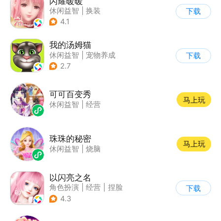
闪耀暖暖
休闲益智
|
换装
下载
|
美少女
|
二次元
4.1
我的汤姆猫
休闲益智
|
宠物养成
下载
|
汤姆猫
|
儿童游戏
2.7
可可百变秀
马上玩
休闲益智
|
经营
珠珠的秘密
马上玩
休闲益智
|
烧脑
以闪亮之名
角色扮演
|
经营
|
捏脸
下载
|
二次元
4.3