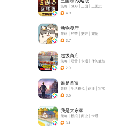
三国志·战略版
策略
|
SLG
|
三国
|
三国志
4.3
动物餐厅
策略
|
经营
|
烹饪
|
宠物
3.7
超级商店
策略
|
经营
|
卡通
|
休闲益智
2.0
谁是首富
策略
|
生活模拟
|
商业
|
写实
3.5
我是大东家
策略
|
模拟
|
商业
|
卡通
3.1