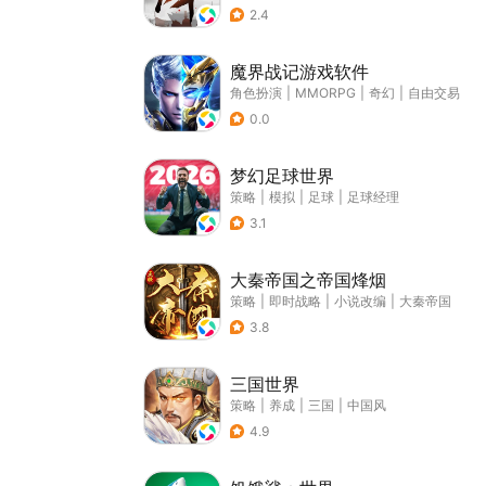
2.4
魔界战记游戏软件
角色扮演
|
MMORPG
|
奇幻
|
自由交易
0.0
梦幻足球世界
策略
|
模拟
|
足球
|
足球经理
3.1
大秦帝国之帝国烽烟
策略
|
即时战略
|
小说改编
|
大秦帝国
3.8
三国世界
策略
|
养成
|
三国
|
中国风
4.9