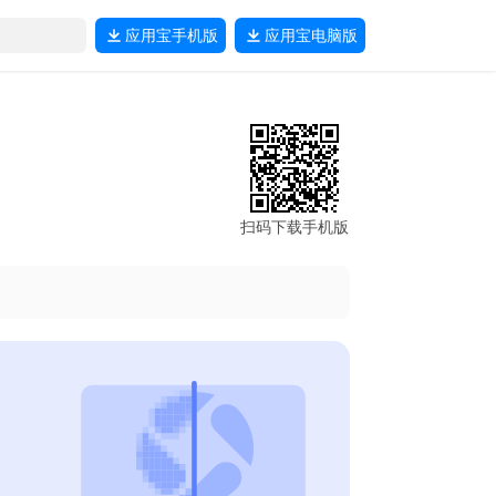
应用宝
手机版
应用宝
电脑版
扫码下载手机版