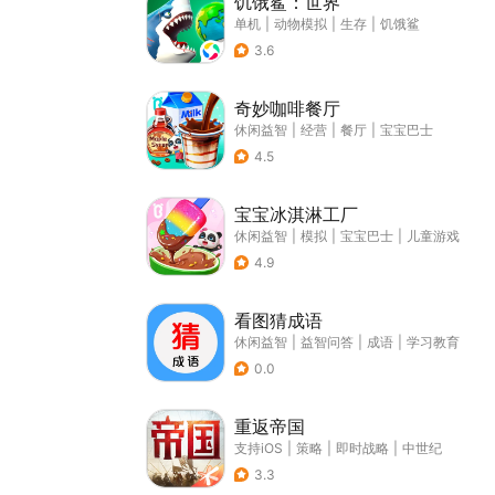
饥饿鲨：世界
单机
|
动物模拟
|
生存
|
饥饿鲨
3.6
奇妙咖啡餐厅
休闲益智
|
经营
|
餐厅
|
宝宝巴士
4.5
宝宝冰淇淋工厂
休闲益智
|
模拟
|
宝宝巴士
|
儿童游戏
4.9
看图猜成语
休闲益智
|
益智问答
|
成语
|
学习教育
0.0
重返帝国
支持iOS
|
策略
|
即时战略
|
中世纪
3.3