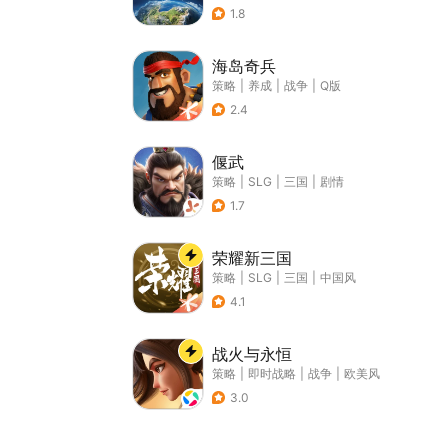
1.8
海岛奇兵
策略
|
养成
|
战争
|
Q版
2.4
偃武
策略
|
SLG
|
三国
|
剧情
1.7
荣耀新三国
策略
|
SLG
|
三国
|
中国风
4.1
战火与永恒
策略
|
即时战略
|
战争
|
欧美风
3.0