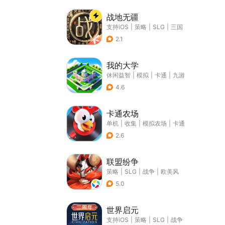
战地无疆
支持iOS
|
策略
|
SLG
|
三国
2.1
我的大学
休闲益智
|
模拟
|
卡通
|
九游
4.6
卡通农场
单机
|
收集
|
模拟农场
|
卡通
2.6
联盟纷争
策略
|
SLG
|
战争
|
欧美风
5.0
世界启元
支持iOS
|
策略
|
SLG
|
战争