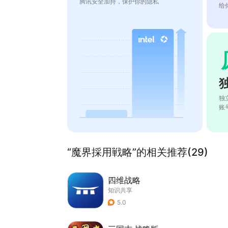
腾讯安全加持，保护你的隐私
给
独
账
“魔界採用戦略”的相关推荐(29)
四维战略
知识共享
5.0