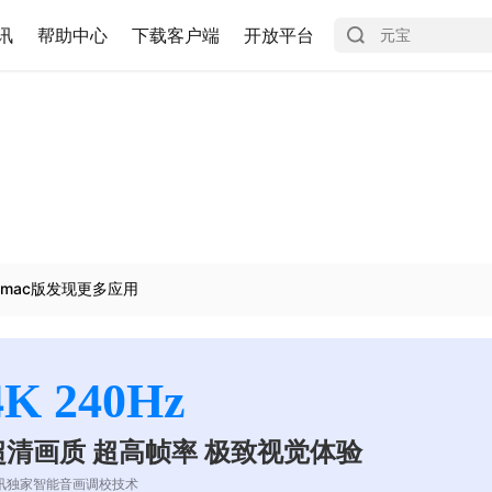
讯
帮助中心
下载客户端
开放平台
mac版发现更多应用
4K 240Hz
超清画质 超高帧率 极致视觉体验
讯独家智能音画调校技术