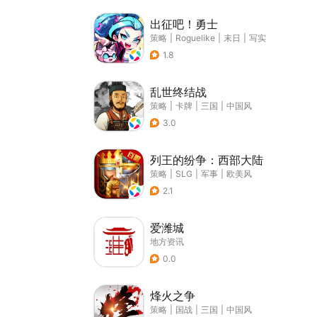
出征吧！勇士
策略
|
Roguelike
|
末日
|
写实
1.8
乱世终结战
策略
|
卡牌
|
三国
|
中国风
3.0
列王的纷争：西部大陆
策略
|
SLG
|
军事
|
欧美风
2.1
爱潍城
地方资讯
0.0
烽火之争
策略
|
国战
|
三国
|
中国风