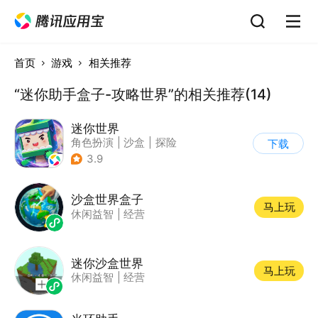
首页
游戏
相关推荐
“迷你助手盒子-攻略世界”的相关推荐(14)
迷你世界
角色扮演
|
沙盒
|
探险
下载
|
我的世界
3.9
沙盒世界盒子
马上玩
休闲益智
|
经营
迷你沙盒世界
马上玩
休闲益智
|
经营