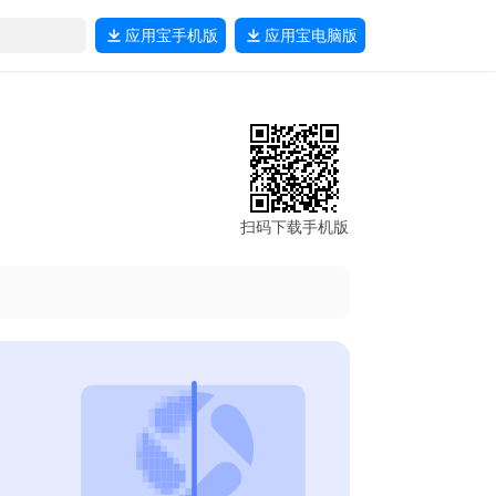
应用宝
手机版
应用宝
电脑版
扫码下载手机版