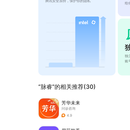
腾讯安全加持，保护你的隐私
给
独
账
“脉睿”的相关推荐(30)
芳华未来
问诊咨询
4.9