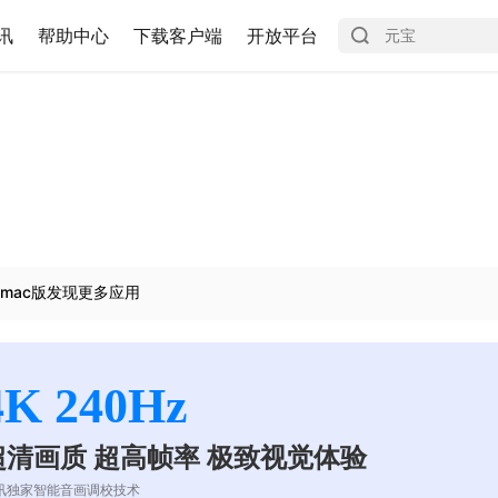
讯
帮助中心
下载客户端
开放平台
mac版发现更多应用
4K 240Hz
超清画质 超高帧率 极致视觉体验
讯独家智能音画调校技术