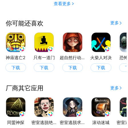
查看更多
你可能还喜欢
更多
神庙逃亡2
只有一道门
超自然行动组
火柴人对决
恐怖
下载
下载
下载
下载
厂商其它应用
更多
同盟神探
密室逃脱绝境系列11游乐园
密室逃脱求生系列1极地冒险
滚动迷城