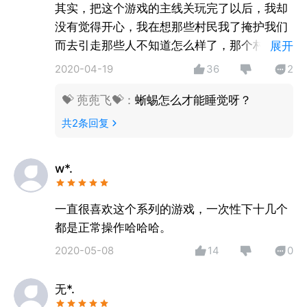
加油吧！各位名侦探！
其实，把这个游戏的主线关玩完了以后，我却
没有觉得开心，我在想那些村民我了掩护我们
而去引走那些人不知道怎么样了，那个村的人
展开
很贫穷却很勇敢，是值得我们乃至世界都应该
2020-04-19
36
2
学习的精神。
💝 蔸蔸飞💝
：
蜥蜴怎么才能睡觉呀？
共
2
条回复
w*.
一直很喜欢这个系列的游戏，一次性下十几个
都是正常操作哈哈哈。
2020-05-08
14
0
无*.