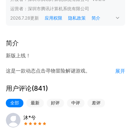
运营者：
深圳市腾讯计算机系统有限公司
2026.7.28
更新
应用权限
隐私政策
简介
简介
新版上线！
这是一款动态点击寻物冒险解谜游戏。
展开
故事讲述了一个侦探需要解决一个不可能的案件。每个
试图解决的人都没有好事发生！也许你正是我们需要的
用户评论(
841
)
侦探！
进入一个超现实的神秘的世界，尝试寻找线索和解决谜
全部
最新
好评
中评
差评
题，玩具有挑战性的迷你游戏，这不仅仅是为了好玩，
而是严肃的侦探工作。
沐*兮