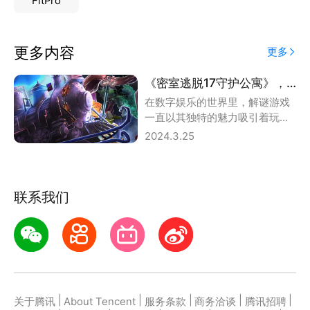
FitPro
更多内容
更多
《密室逃脱17守护公寓》，智力与勇气的双重考验
在数字娱乐的世界里，解谜游戏
一直以其独特的魅力吸引着玩家
们的目光。而《密室逃脱17守护
2024.3.25
公寓》无疑是这
联系我们
|
|
|
|
|
关于腾讯
About Tencent
服务条款
商务洽谈
腾讯招聘