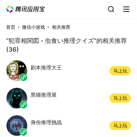
首页
微信小游戏
相关推荐
“犯罪相関図 - 虫食い推理クイズ”的相关推荐
(36)
剧本推理大王
马上玩
黑猫推理屋
马上玩
身份推理挑战
马上玩