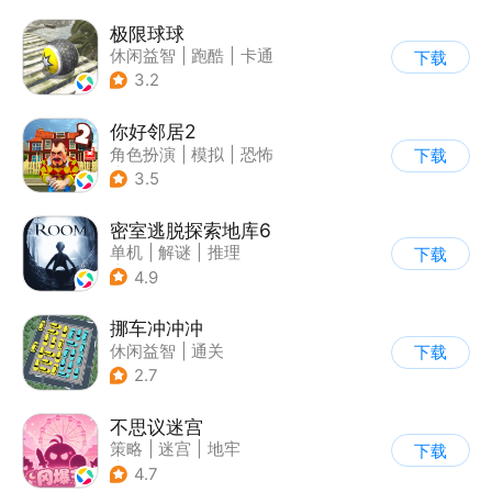
极限球球
休闲益智
|
跑酷
|
卡通
下载
3.2
你好邻居2
角色扮演
|
模拟
|
恐怖
下载
|
卡通
3.5
密室逃脱探索地库6
单机
|
解谜
|
推理
下载
|
欧美风
4.9
挪车冲冲冲
休闲益智
|
通关
下载
2.7
不思议迷宫
策略
|
迷宫
|
地牢
下载
|
史莱姆
4.7