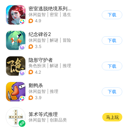
密室逃脱绝境系列4迷失森林
休闲益智
|
密室
|
逃生
下载
|
密室逃脱
4.9
纪念碑谷2
休闲益智
|
解谜
|
冒险
下载
|
清新
3.5
隐形守护者
角色扮演
|
解谜
|
推理
下载
|
端游移植
4.2
鹅鸭杀
休闲益智
|
推理
下载
|
金山世游
3.9
算术等式推理
马上玩
休闲益智
|
创新品类