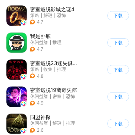
密室逃脱影城之谜4
策略
|
解谜
|
恐怖
下载
|
密室逃脱
4.7
我是卧底
休闲益智
|
推理
下载
|
派对游戏
4.7
密室逃脱23迷失俱乐部
策略
|
收集
|
推理
下载
|
密室逃脱
4.8
密室逃脱19离奇失踪
休闲益智
|
密室
|
恐怖
下载
|
密室逃脱
4.9
同盟神探
休闲益智
|
解谜
|
推理
下载
|
密室逃脱
2.6