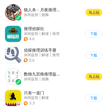
狼人杀：月夜推理乐园
马上玩
休闲益智
|
烧脑
推理侦探社
休闲益智
|
解谜
|
推理
下载
|
文字游戏
4.0
侦探推理训练手册
休闲益智
|
解谜
|
推理
下载
|
文字游戏
0.0
数独九宫格推理益智游戏
马上玩
休闲益智
|
烧脑
只有一道门
休闲益智
|
解谜
下载
|
像素风
|
通关
3.3