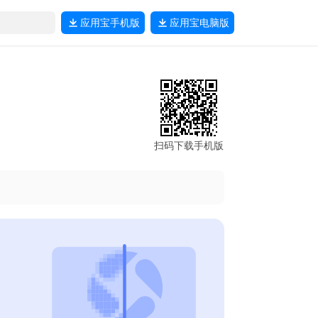
应用宝
手机版
应用宝
电脑版
扫码下载手机版