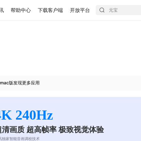
讯
帮助中心
下载客户端
开放平台
mac版发现更多应用
4K 240Hz
超清画质 超高帧率 极致视觉体验
讯独家智能音画调校技术