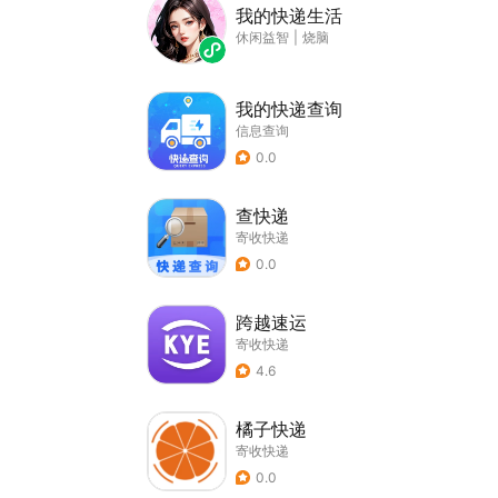
我的快递生活
休闲益智
|
烧脑
我的快递查询
信息查询
0.0
查快递
寄收快递
0.0
跨越速运
寄收快递
4.6
橘子快递
寄收快递
0.0