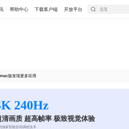
讯
帮助中心
下载客户端
开放平台
mac版发现更多应用
4K 240Hz
超清画质 超高帧率 极致视觉体验
讯独家智能音画调校技术