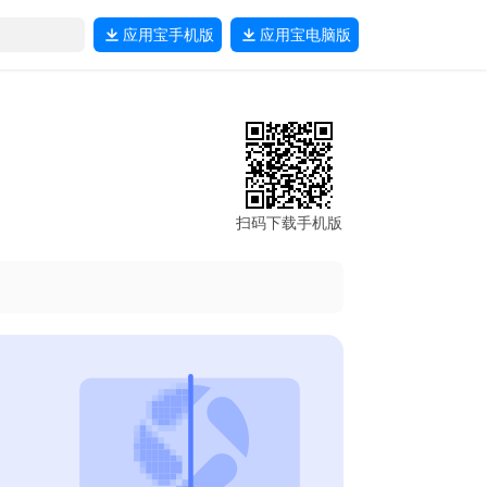
应用宝
手机版
应用宝
电脑版
扫码下载手机版