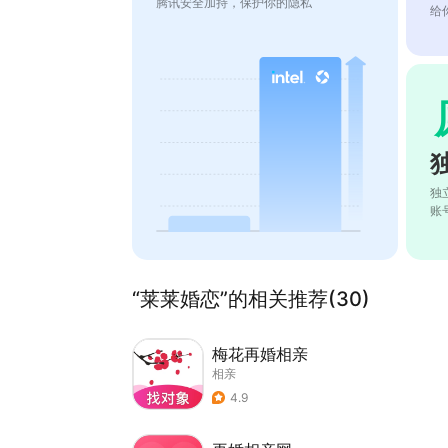
腾讯安全加持，保护你的隐私
给
独
账
“莱莱婚恋”的相关推荐(30)
梅花再婚相亲
相亲
4.9