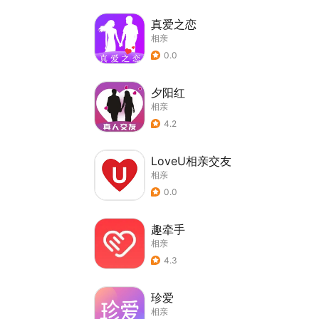
真爱之恋
相亲
0.0
夕阳红
相亲
4.2
LoveU相亲交友
相亲
0.0
趣牵手
相亲
4.3
珍爱
相亲