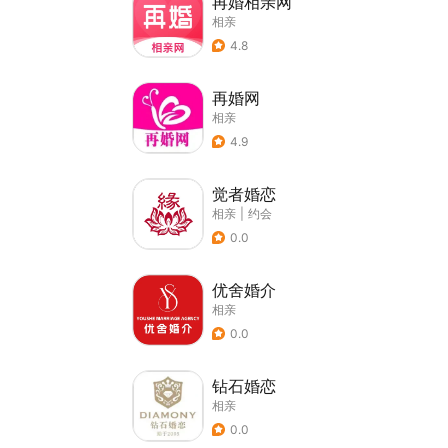
再婚相亲网
相亲
4.8
再婚网
相亲
4.9
觉者婚恋
相亲
|
约会
0.0
优舍婚介
相亲
0.0
钻石婚恋
相亲
0.0