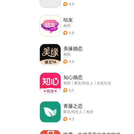
4.9
咕友
相亲
4.8
美缘婚恋
相亲
4.9
知心婚恋
相亲
|
匿名/陌生人
|
好友社交
5.0
青藤之恋
匿名/陌生人
|
相亲
4.3