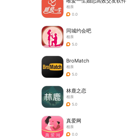
唯爱一生婚恋高效交友软件
相亲
0.0
同城约会吧
相亲
5.0
BroMatch
相亲
5.0
林鹿之恋
相亲
5.0
真爱网
相亲
0.0