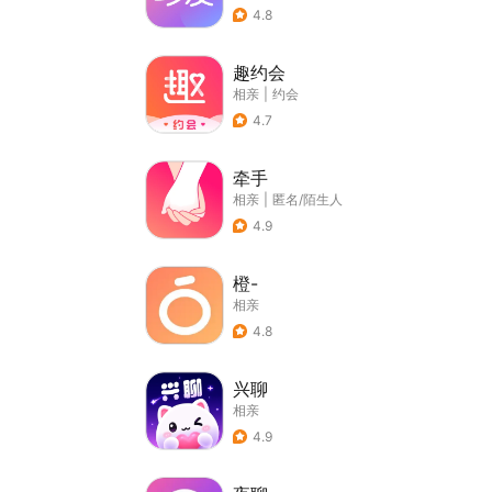
4.8
趣约会
相亲
|
约会
4.7
牵手
相亲
|
匿名/陌生人
4.9
橙-
相亲
4.8
兴聊
相亲
4.9