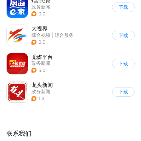
烟海e家
政务新闻
下载
0.0
大视界
综合视频
|
综合服务
下载
|
政务新闻
0.0
党媒平台
政务新闻
下载
5.0
龙头新闻
政务新闻
下载
1.3
联系我们