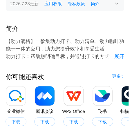
2026.7.28
更新
应用权限
隐私政策
简介
简介
【动力满格】一款集动力打卡、动力清单、动力咖啡功
能于一体的应用，助力您提升效率和享受生活。
动力打卡：帮助您明确目标，并通过打卡的方式记录自
展开
己的努力过程。
动力清单：为您提供便捷的待办事项管理功能，确保所
你可能还喜欢
更多
有事务井井有条，让您的每一天都充满效率。
动力咖啡：您可以记录品尝过的每一杯咖啡，统计您当
月喝咖啡数量，助力您动力满满。
企业微信
腾讯会议
WPS Office
飞书
扫描
下载
下载
下载
下载