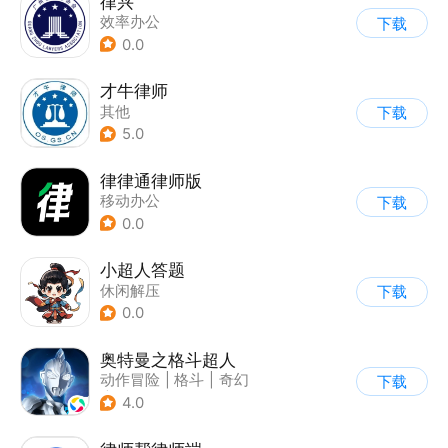
律兴
效率办公
下载
0.0
才牛律师
其他
下载
5.0
律律通律师版
移动办公
下载
0.0
小超人答题
休闲解压
下载
0.0
奥特曼之格斗超人
动作冒险
|
格斗
|
奇幻
下载
|
奥特曼
4.0