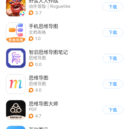
野蛮人大作战
动作冒险
|
Roguelike
下载
|
奇幻
|
卡通
3.7
手机思维导图
文档表格
下载
1.0
智启思维导图笔记
思维导图
下载
0.0
思维导图
思维导图
下载
4.0
思维导图大师
PDF
下载
4.7