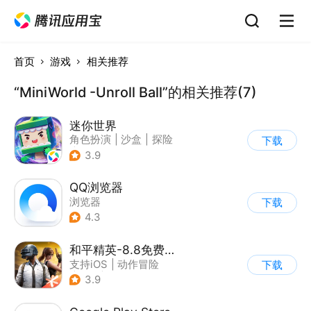
首页
游戏
相关推荐
“MiniWorld -Unroll Ball”的相关推荐(7)
迷你世界
角色扮演
|
沙盒
|
探险
下载
|
我的世界
3.9
QQ浏览器
浏览器
下载
4.3
和平精英-8.8免费领20连抽
支持iOS
|
动作冒险
下载
|
PvP
|
枪战
3.9