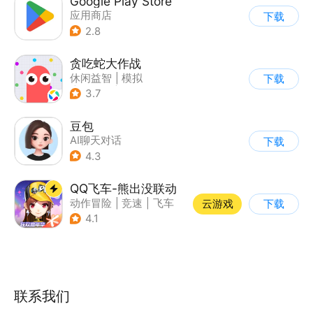
Google Play Store
应用商店
下载
2.8
贪吃蛇大作战
休闲益智
|
模拟
下载
|
贪吃蛇
|
卡通
3.7
豆包
AI聊天对话
下载
4.3
QQ飞车-熊出没联动
动作冒险
|
竞速
|
飞车
云游戏
下载
|
漂移
4.1
联系我们