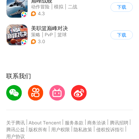
巅峰战舰
动作冒险
|
模拟
|
二战
下载
|
战术竞技
4.3
美职篮巅峰对决
策略
|
PvP
|
篮球
下载
|
端游移植
3.0
联系我们
|
|
|
|
|
关于腾讯
About Tencent
服务条款
商务洽谈
腾讯招聘
|
|
|
|
|
腾讯公益
版权所有
用户权限
隐私政策
侵权投诉指引
用户协议