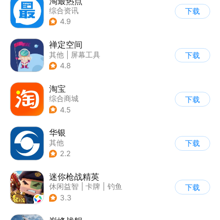
淘最热点
综合资讯
下载
4.9
禅定空间
其他
|
屏幕工具
下载
4.8
淘宝
综合商城
下载
4.5
华银
其他
下载
2.2
迷你枪战精英
休闲益智
|
卡牌
|
钓鱼
下载
|
童年
3.3