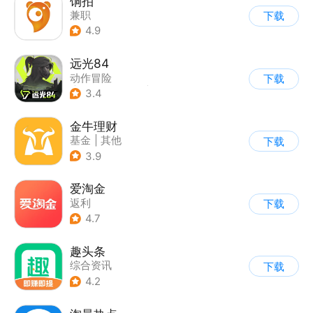
饷拍
兼职
下载
4.9
远光84
动作冒险
下载
|
第一人称射击
|
枪战
3.4
|
战术竞技
金牛理财
基金
|
其他
下载
3.9
爱淘金
返利
下载
4.7
趣头条
综合资讯
下载
4.2