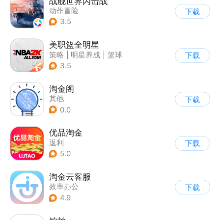
战舰世界闪击战
动作冒险
下载
|
第三人称射击
|
战争
3.5
|
战舰世界
美职篮全明星
策略
|
明星养成
|
篮球
下载
|
战术竞技
3.5
淘金阁
其他
下载
0.0
优品淘金
返利
下载
5.0
淘金云客服
效率办公
下载
4.9