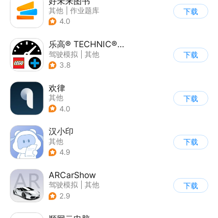
好未来图书
其他
|
作业题库
下载
|
学生课堂
4.0
乐高® TECHNIC® CONTROL+
驾驶模拟
|
其他
下载
3.8
欢律
其他
下载
4.0
汉小印
其他
下载
4.9
ARCarShow
驾驶模拟
|
其他
下载
2.9