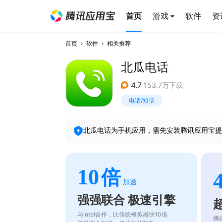
首页
游戏
软件
资
首页
软件
相关推荐
北瓜电话
4.7
153.7万下载
电话/短信
北瓜电话
为手机应用，需先安装腾讯应用宝提
10
倍
加速
强强联合 极速引擎
与intel合作，比传统模拟器快10倍
腾