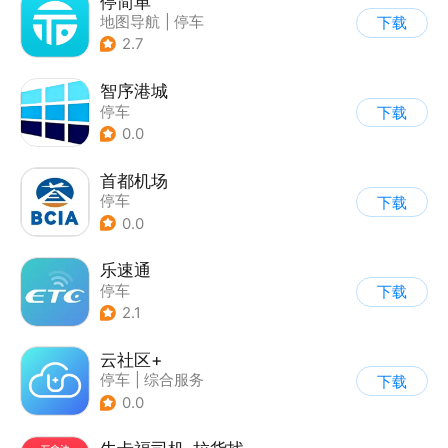
停简单
地图导航
|
停车
下载
2.7
智序港城
停车
下载
0.0
首都机场
停车
下载
0.0
乐速通
停车
下载
2.1
云社区+
停车
|
综合服务
下载
0.0