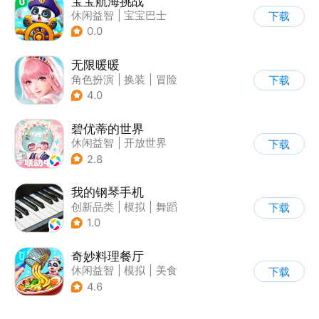
宝宝航海挑战
休闲益智
|
宝宝巴士
下载
|
学习教育
|
卡通
0.0
无限暖暖
角色扮演
|
换装
|
冒险
下载
|
开放世界
4.0
碧优蒂的世界
休闲益智
|
开放世界
下载
|
Q版
|
捏脸
2.8
我的钢琴手机
创新品类
|
模拟
|
舞蹈
下载
|
写实
1.0
奇妙料理餐厅
休闲益智
|
模拟
|
美食
下载
|
宝宝巴士
4.6