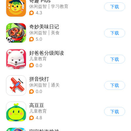
奇趣 Plus
休闲益智
|
学习教育
下载
|
儿童游戏
4.3
奇妙美味日记
休闲益智
|
美食
下载
|
宝宝巴士
|
学习教育
5.0
好爸爸分级阅读
儿童教育
下载
0.0
拼音快打
休闲益智
|
通关
下载
|
学习教育
|
儿童游戏
0.0
高豆豆
儿童教育
下载
4.8