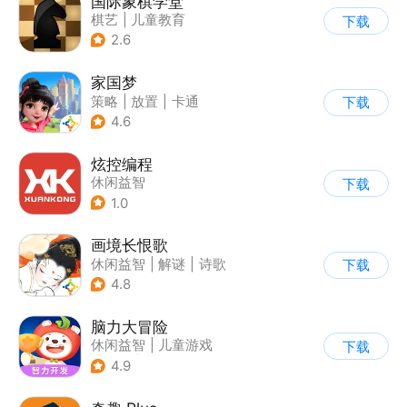
国际象棋学堂
棋艺
|
儿童教育
下载
2.6
家国梦
策略
|
放置
|
卡通
下载
|
腾讯
4.6
炫控编程
休闲益智
下载
1.0
画境长恨歌
休闲益智
|
解谜
|
诗歌
下载
|
古风
4.8
脑力大冒险
休闲益智
|
儿童游戏
下载
|
卡通
|
学习教育
4.9