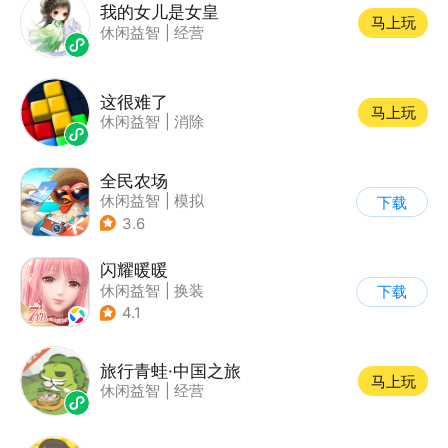
我的女儿是女皇
马上玩
休闲益智
|
经营
这很难了
马上玩
休闲益智
|
消除
全民农场
休闲益智
|
模拟
下载
|
田园生活
|
卡通
3.6
闪耀暖暖
休闲益智
|
换装
下载
|
美少女
|
二次元
4.1
旅行青蛙·中国之旅
马上玩
休闲益智
|
经营