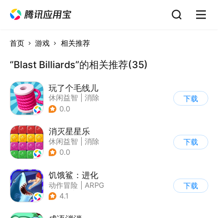
首页
游戏
相关推荐
“Blast Billiards”的相关推荐(35)
玩了个毛线儿
休闲益智
|
消除
下载
0.0
消灭星星乐
休闲益智
|
消除
下载
0.0
饥饿鲨：进化
动作冒险
|
ARPG
下载
|
冒险
|
饥饿鲨
4.1