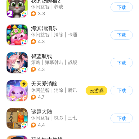
我的汤姆猫2
休闲益智
|
养成
下载
|
汤姆猫
|
儿童游戏
3.3
海滨消消乐
休闲益智
|
消除
|
卡通
下载
|
乐元素
4.3
碧蓝航线
策略
|
弹幕射击
|
战舰
下载
|
美少女
4.3
天天爱消除
休闲益智
|
消除
|
腾讯
云游戏
下载
|
单机
4.7
谜题大陆
休闲益智
|
SLG
|
三七
下载
|
策略
4.4