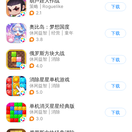
葫芦娃大作战
策略
|
Roguelike
下载
|
神话
|
葫芦娃
2.1
奥比岛：梦想国度
休闲益智
|
经营
|
童年
下载
|
萌系
3.8
俄罗斯方块大战
休闲益智
|
消除
下载
|
俄罗斯方块
4.0
消除星星单机游戏
休闲益智
|
消除
下载
5.0
单机消灭星星经典版
休闲益智
|
消除
下载
3.0