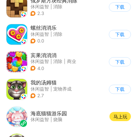
俄罗斯方块经典消除
休闲益智
|
消除
下载
|
俄罗斯方块
2.3
螺丝消消乐
休闲益智
|
消除
下载
0.0
宾果消消消
休闲益智
|
消除
|
商业
下载
|
宾果消消消
4.0
我的汤姆猫
休闲益智
|
宠物养成
下载
|
汤姆猫
|
儿童游戏
2.7
海底猫猫游乐园
马上玩
休闲益智
|
烧脑