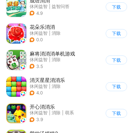
成语消消
休闲益智
|
益智问答
下载
|
成语
|
学习教育
4.9
花朵乐消消
休闲益智
|
消除
下载
0.0
麻将消消消单机游戏
休闲益智
|
消除
下载
3.5
消灭星星消消乐
休闲益智
|
消除
下载
4.0
开心消消乐
休闲益智
|
消除
|
萌系
下载
|
乐元素
3.9