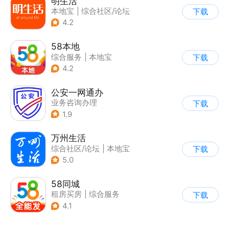
明生活
本地宝
|
综合社区/论坛
下载
4.2
58本地
综合服务
|
本地宝
下载
4.2
公安一网通办
业务咨询办理
下载
|
政企业务
|
综合服务
1.9
万州生活
综合社区/论坛
|
本地宝
下载
5.0
58同城
租房买房
|
综合服务
下载
4.1