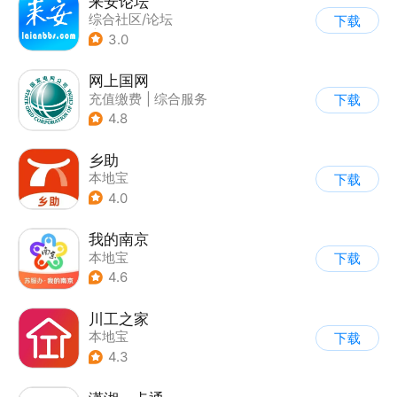
来安论坛
综合社区/论坛
下载
|
综合服务
3.0
网上国网
充值缴费
|
综合服务
下载
4.8
乡助
本地宝
下载
4.0
我的南京
本地宝
下载
4.6
川工之家
本地宝
下载
4.3