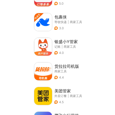
5.0
包裹侠
寄收快递
|
商家工具
3.0
银盛小Y管家
记账
|
商家工具
4.0
货拉拉司机版
商家工具
4.4
美团管家
外卖订餐
|
商家工具
4.5