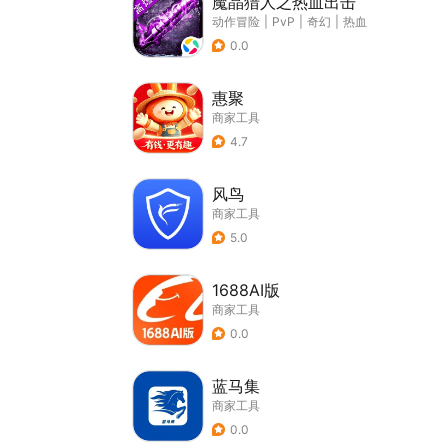
魔晶猎人之热血出击
动作冒险
|
PvP
|
奇幻
|
热血
0.0
惠聚
商家工具
4.7
风鸟
商家工具
5.0
1688AI版
商家工具
0.0
蓝马集
商家工具
0.0