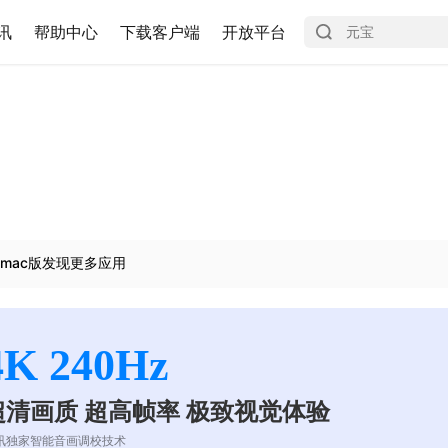
讯
帮助中心
下载客户端
开放平台
mac版发现更多应用
4K 240Hz
超清画质 超高帧率 极致视觉体验
讯独家智能音画调校技术