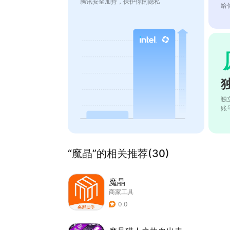
腾讯安全加持，保护你的隐私
给
独
账
“魔晶”的相关推荐(30)
魔晶
商家工具
0.0