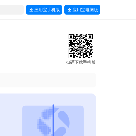
应用宝
手机版
应用宝
电脑版
扫码下载手机版