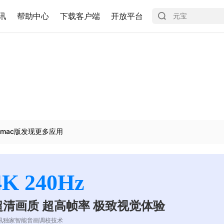
讯
帮助中心
下载客户端
开放平台
mac版发现更多应用
4K 240Hz
超清画质 超高帧率 极致视觉体验
讯独家智能音画调校技术