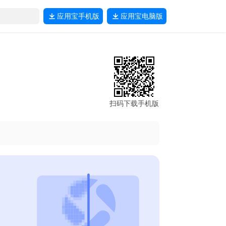
应用宝
手机版
应用宝
电脑版
扫码下载手机版