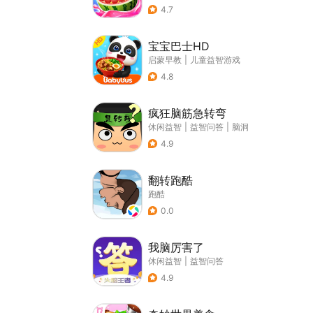
4.7
宝宝巴士HD
启蒙早教
|
儿童益智游戏
4.8
疯狂脑筋急转弯
休闲益智
|
益智问答
|
脑洞
4.9
翻转跑酷
跑酷
0.0
我脑厉害了
休闲益智
|
益智问答
4.9