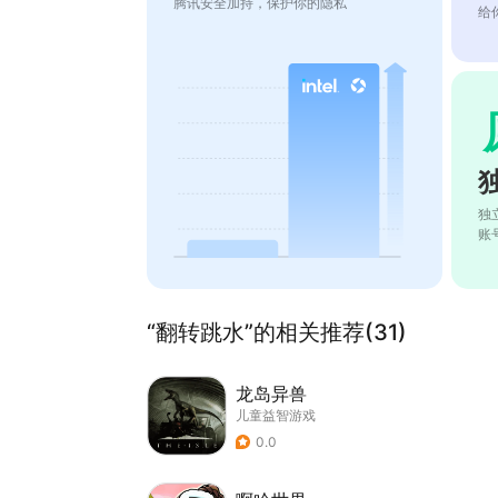
腾讯安全加持，保护你的隐私
给
独
账
“翻转跳水”的相关推荐(31)
龙岛异兽
儿童益智游戏
0.0