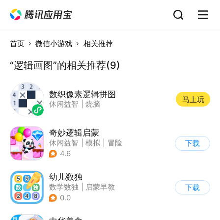
首页
微信小游戏
相关推荐
“逻辑画图”的相关推荐(9)
数织像素逻辑拼图
马上玩
休闲益智
|
烧脑
奇妙逻辑启蒙
休闲益智
|
模拟
|
冒险
下载
|
宝宝巴士
4.6
幼儿数独
数学数独
|
启蒙早教
下载
0.0