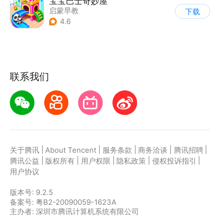
宝宝巴士奇妙屋
启蒙早教
下载
|
儿童益智游戏
4.6
|
数学数独
|
Q版
联系我们
|
|
|
|
|
关于腾讯
About Tencent
服务条款
商务洽谈
腾讯招聘
|
|
|
|
|
腾讯公益
版权所有
用户权限
隐私政策
侵权投诉指引
用户协议
版本号:
9.2.5
备案号: 粤B2-20090059-1623A
主办者: 深圳市腾讯计算机系统有限公司