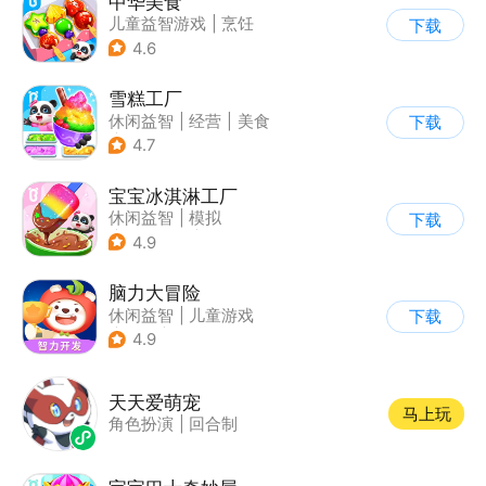
中华美食
儿童益智游戏
|
烹饪
下载
4.6
雪糕工厂
休闲益智
|
经营
|
美食
下载
|
宝宝巴士
4.7
宝宝冰淇淋工厂
休闲益智
|
模拟
下载
|
宝宝巴士
|
儿童游戏
4.9
脑力大冒险
休闲益智
|
儿童游戏
下载
|
卡通
|
学习教育
4.9
天天爱萌宠
马上玩
角色扮演
|
回合制