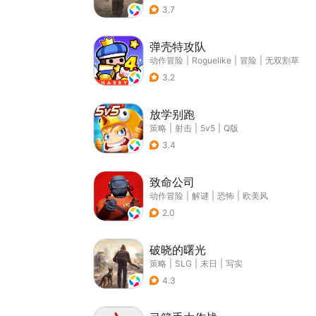
3.7
弹壳特攻队
动作冒险
|
Roguelike
|
冒险
|
无双割草
3.2
放学别跑
策略
|
射击
|
5v5
|
Q版
3.4
致命公司
动作冒险
|
解谜
|
恐怖
|
欧美风
2.0
破晓的曙光
策略
|
SLG
|
末日
|
写实
4.3