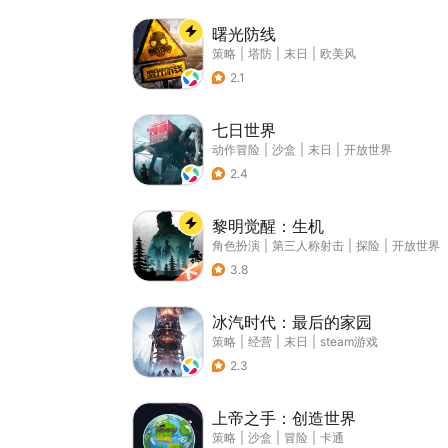
曙光防线
策略
|
塔防
|
末日
|
欧美风
2.1
七日世界
动作冒险
|
沙盒
|
末日
|
开放世界
2.4
黎明觉醒：生机
角色扮演
|
第三人称射击
|
探险
|
开放世界
3.8
冰汽时代：最后的家园
策略
|
经营
|
末日
|
steam游戏
2.3
上帝之手：创造世界
策略
|
沙盒
|
冒险
|
卡通