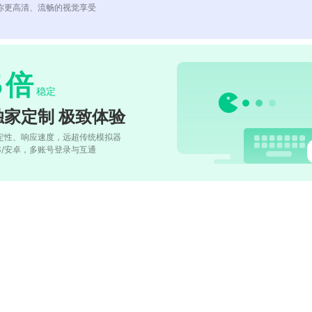
你更高清、流畅的视觉享受
5
倍
稳定
独家定制 极致体验
定性、响应速度，远超传统模拟器
OS/安卓，多账号登录与互通