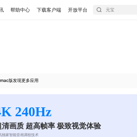
讯
帮助中心
下载客户端
开放平台
mac版发现更多应用
4K 240Hz
超清画质 超高帧率 极致视觉体验
讯独家智能音画调校技术