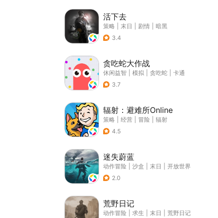
活下去
策略
|
末日
|
剧情
|
暗黑
3.4
贪吃蛇大作战
休闲益智
|
模拟
|
贪吃蛇
|
卡通
3.7
辐射：避难所Online
策略
|
经营
|
冒险
|
辐射
4.5
迷失蔚蓝
动作冒险
|
沙盒
|
末日
|
开放世界
2.0
荒野日记
动作冒险
|
求生
|
末日
|
荒野日记