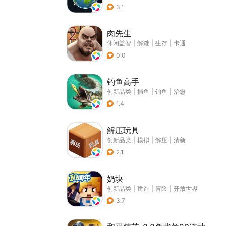
3.1
肉先生
休闲益智
|
解谜
|
生存
|
卡通
0.0
钓鱼高手
创新品类
|
捕鱼
|
钓鱼
|
治愈
1.4
解压玩具
创新品类
|
模拟
|
解压
|
清新
2.1
奶块
创新品类
|
建造
|
冒险
|
开放世界
3.7