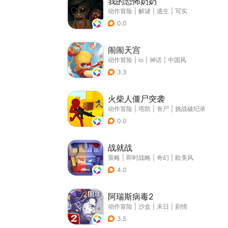
我的恐怖奶奶
动作冒险
|
解谜
|
逃生
|
写实
0.0
闹闹天宫
动作冒险
|
io
|
神话
|
中国风
3.3
火柴人僵尸突袭
动作冒险
|
塔防
|
丧尸
|
挑战破纪录
0.0
战就战
策略
|
即时战略
|
奇幻
|
欧美风
4.0
阿瑞斯病毒2
动作冒险
|
沙盒
|
末日
|
剧情
3.5