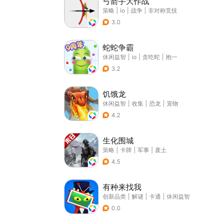
弓箭手大作战
策略
|
io
|
战争
|
非对称竞技
3.0
蛇蛇争霸
休闲益智
|
io
|
贪吃蛇
|
抱一
3.2
饥饿龙
休闲益智
|
收集
|
恐龙
|
宠物
4.2
生化围城
策略
|
卡牌
|
军事
|
废土
4.5
有种来找我
创新品类
|
解谜
|
卡通
|
休闲益智
0.0