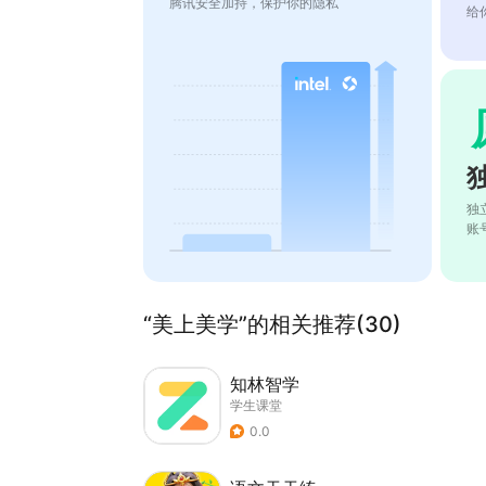
腾讯安全加持，保护你的隐私
给
独
账
“美上美学”的相关推荐(30)
知林智学
学生课堂
0.0