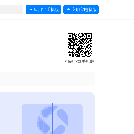
应用宝
手机版
应用宝
电脑版
扫码下载手机版