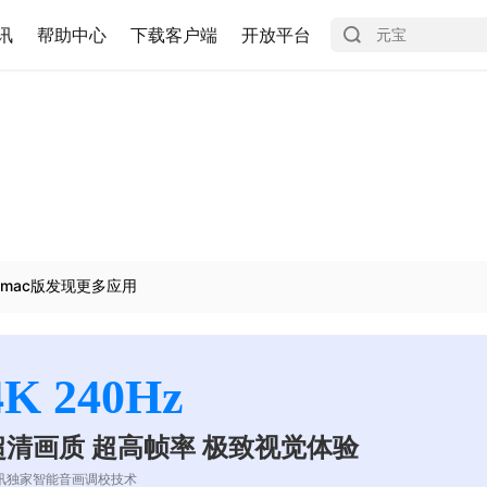
讯
帮助中心
下载客户端
开放平台
mac版发现更多应用
4K 240Hz
超清画质 超高帧率 极致视觉体验
讯独家智能音画调校技术