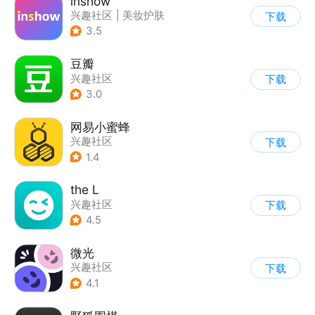
inshow
兴趣社区
|
美妆护肤
下载
3.5
豆瓣
兴趣社区
下载
3.0
网易小蜜蜂
兴趣社区
下载
1.4
the L
兴趣社区
下载
|
真人娱乐直播
4.5
微光
兴趣社区
下载
4.1