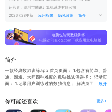
运营者：
深圳市腾讯计算机系统有限公司
2026.7.28
更新
应用权限
隐私政策
简介
电脑也能玩数独训练！
电脑访问sj.qq.com下载应用宝电脑版
简介
一款经典数独训练app 首页页面： 1.包含有简单、普
通、困难、大师四种难度的数独挑战供选择； 记录页
面： 1.记录用户训练过的数独信息； 解法页面 1.包含
展开
12种数独内容解法的讲解，供用户学习不同数独解法
设置页面： 1.包含有，隐私政策，用户协议，匿名反馈
你可能还喜欢
更多
等功能模块； app更新： 1.检测到新版本时间，提示
用户有新版本及新版本内容，用户可以根据自己情况选