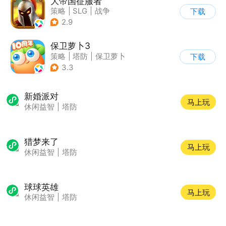
大帝国征服者
策略
|
SLG
|
战争
下载
|
帝国时代
2.9
保卫萝卜3
策略
|
塔防
|
保卫萝卜
下载
|
卡通
3.3
新婚派对
马上玩
休闲益智
|
塔防
猎梦来了
马上玩
休闲益智
|
塔防
球球英雄
马上玩
休闲益智
|
塔防