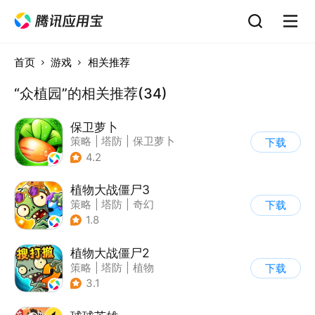
首页
游戏
相关推荐
“众植园”的相关推荐(34)
保卫萝卜
策略
|
塔防
|
保卫萝卜
下载
|
卡通
4.2
植物大战僵尸3
策略
|
塔防
|
奇幻
下载
|
开放世界
1.8
植物大战僵尸2
策略
|
塔防
|
植物
下载
|
植物大战僵尸
3.1