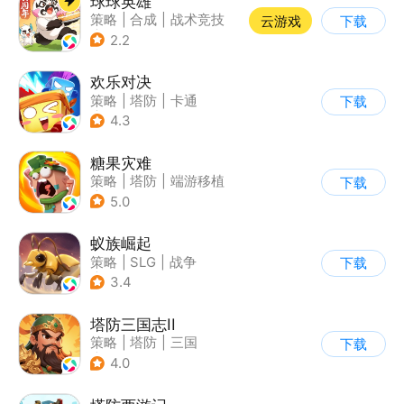
球球英雄
策略
|
合成
|
战术竞技
云游戏
下载
|
创酷
2.2
欢乐对决
策略
|
塔防
|
卡通
下载
|
卡牌
4.3
糖果灾难
策略
|
塔防
|
端游移植
下载
|
卡通
5.0
蚁族崛起
策略
|
SLG
|
战争
下载
|
卡通
3.4
塔防三国志II
策略
|
塔防
|
三国
下载
|
卡通
4.0