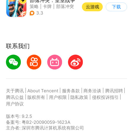
部落冲突：皇室战争
策略
|
卡牌
|
部落冲突
云游戏
下载
|
卡通
3.3
联系我们
|
|
|
|
|
关于腾讯
About Tencent
服务条款
商务洽谈
腾讯招聘
|
|
|
|
|
腾讯公益
版权所有
用户权限
隐私政策
侵权投诉指引
用户协议
版本号:
9.2.5
备案号: 粤B2-20090059-1623A
主办者: 深圳市腾讯计算机系统有限公司