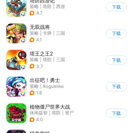
塔防西游记
策略
|
塔防
|
西游
下载
|
萌系
4.7
无双战将
策略
|
卡牌
|
三国
下载
|
中国风
4.1
塔王之王2
策略
|
塔防
|
三国
下载
|
中国风
3.7
出征吧！勇士
策略
|
Roguelike
下载
|
末日
|
写实
1.8
植物僵尸世界大战
休闲益智
|
塔防
|
丧尸
下载
|
卡通
4.0