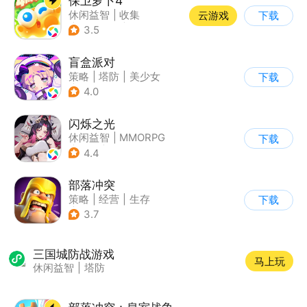
保卫萝卜4
休闲益智
|
收集
云游戏
下载
|
保卫萝卜
|
童年
3.5
盲盒派对
策略
|
塔防
|
美少女
下载
|
卡通
4.0
闪烁之光
休闲益智
|
MMORPG
下载
|
仙侠
|
美少女
4.4
部落冲突
策略
|
经营
|
生存
下载
|
部落冲突
3.7
三国城防战游戏
马上玩
休闲益智
|
塔防