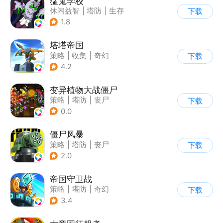
猛鬼学校
休闲益智
|
塔防
|
生存
下载
|
暗黑
1.8
塔塔帝国
策略
|
收集
|
奇幻
下载
|
卡通
4.2
变异植物大战僵尸
策略
|
塔防
|
丧尸
下载
|
卡通
0.0
僵尸风暴
策略
|
塔防
|
丧尸
下载
|
卡通
2.0
帝国守卫战
策略
|
塔防
|
奇幻
下载
|
卡通
3.4