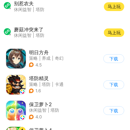
别惹农夫
马上玩
休闲益智
|
塔防
蘑菇冲突来了
马上玩
休闲益智
|
塔防
明日方舟
策略
|
养成
|
奇幻
下载
|
废土
4.5
塔防精灵
策略
|
塔防
|
卡通
下载
|
自走棋
1.6
保卫萝卜2
休闲益智
|
塔防
下载
|
保卫萝卜
|
飞鱼
4.0