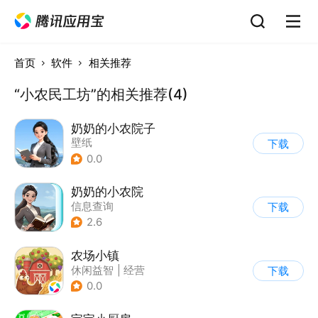
首页
软件
相关推荐
“小农民工坊”的相关推荐(4)
奶奶的小农院子
壁纸
下载
0.0
奶奶的小农院
信息查询
下载
2.6
农场小镇
休闲益智
|
经营
下载
|
田园生活
|
清新
0.0