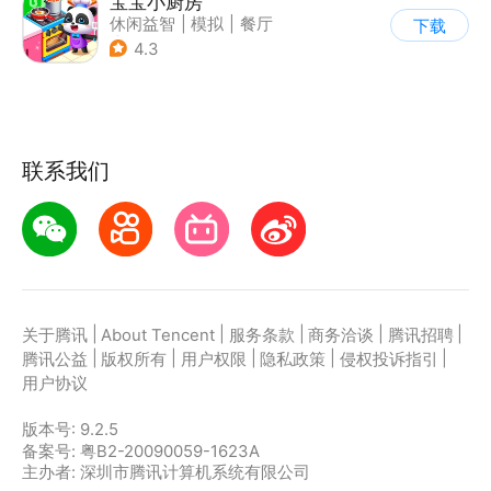
宝宝小厨房
休闲益智
|
模拟
|
餐厅
下载
|
宝宝巴士
4.3
联系我们
|
|
|
|
|
关于腾讯
About Tencent
服务条款
商务洽谈
腾讯招聘
|
|
|
|
|
腾讯公益
版权所有
用户权限
隐私政策
侵权投诉指引
用户协议
版本号:
9.2.5
备案号: 粤B2-20090059-1623A
主办者: 深圳市腾讯计算机系统有限公司